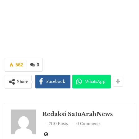
562
0
Facebook
WhatsApp
Share
Redaksi SatuArahNews
7110 Posts
0 Comments