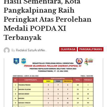
Hasil Sementara, Kota
Pangkalpinang Raih
Peringkat Atas Perolehan
Medali POPDA XI
Terbanyak
OLAHRAGA
PANGKALPINANG
By
Redaksi SatuArahNews