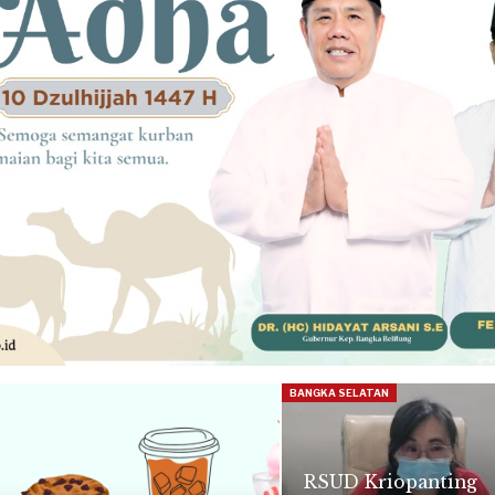
BANGKA SELATAN
RSUD Kriopanting