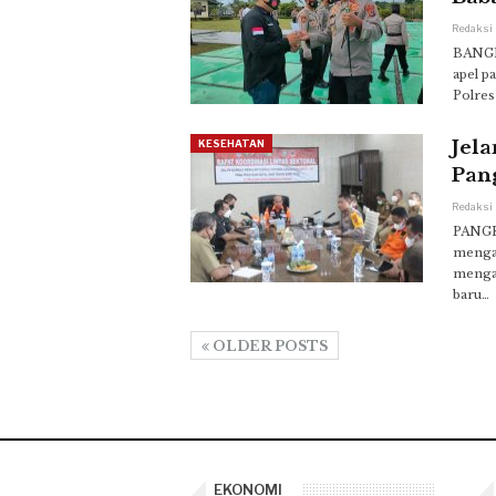
BANGKA
apel p
Polres
Jela
KESEHATAN
Pan
PANGK
menga
mengan
baru…
OLDER POSTS
EKONOMI