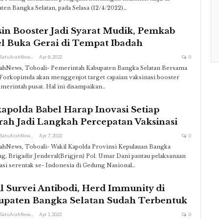
ten Bangka Selatan, pada Selasa (12/4/2022)…
in Booster Jadi Syarat Mudik, Pemkab
el Buka Gerai di Tempat Ibadah
Redaksi SatuArahNews
Apr 8, 2022
0
ahNews, Toboali- Pemerintah Kabupaten Bangka Selatan Bersama
Forkopimda akan menggenjot target capaian vaksinasi booster
emerintah pusat. Hal ini disampaikan…
apolda Babel Harap Inovasi Setiap
rah Jadi Langkah Percepatan Vaksinasi
Redaksi SatuArahNews
Apr 7, 2022
0
ahNews, Toboali- Wakil Kapolda Provinsi Kepulauan Bangka
ng, Brigadir Jenderal(Brigjen) Pol. Umar Dani pantau pelaksanaan
asi serentak se- Indonesia di Gedung Nasional…
l Survei Antibodi, Herd Immunity di
upaten Bangka Selatan Sudah Terbentuk
Redaksi SatuArahNews
Apr 1, 2022
0