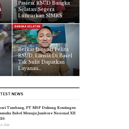
Pasien, RSUD Bangka
i
Selatan Segera
Luncurkan SIMRS
BANGKA SELATAN
Berkat Inovasi Pelita
k
RSUD, Lansia Di Basel
Tak Sulit Dapatkan
Layanan…
ATEST NEWS
sari Tambang, PT MSP Dukung Kontingen
amuka Babel Menuju Jambore Nasional XII
26
 6, 2026