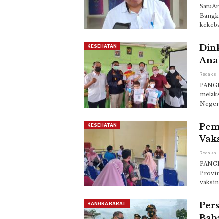
SatuAr
Bangka
kekeba
Din
KESEHATAN
Ana
PANGK
melaks
Negeri
Pem
KESEHATAN
Vak
PANGK
Provin
vaksin
Pers
BANGKA BARAT
Bab