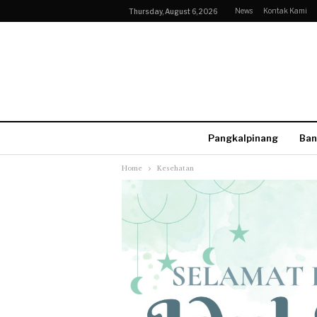
News
Kontak Kami
Thursday, August 6, 2026
Pangkalpinang
Ban
Home
Kesehatan