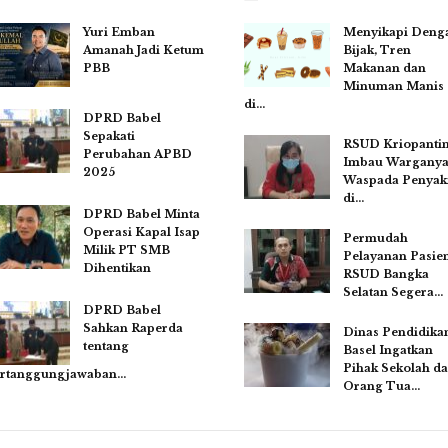
Yuri Emban
Menyikapi Deng
Amanah Jadi Ketum
Bijak, Tren
PBB
Makanan dan
Minuman Manis
di…
DPRD Babel
Sepakati
RSUD Kriopanti
Perubahan APBD
Imbau Wargany
2025
Waspada Penyaki
di…
DPRD Babel Minta
Operasi Kapal Isap
Permudah
Milik PT SMB
Pelayanan Pasien
Dihentikan
RSUD Bangka
Selatan Segera…
DPRD Babel
Sahkan Raperda
Dinas Pendidika
tentang
Basel Ingatkan
Pihak Sekolah d
rtanggungjawaban…
Orang Tua…