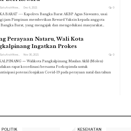
Redaksi SatuArahNews
Dec 6, 2021
0
 BARAT --- Kapolres Bangka Barat AKBP Agus Siswanto, usai
agi jam Pimpinan memberikan Reward Vaksin kepada anggota
 Bangka Barat, yang mengajak dan mengedukasi masyarakat…
ng Perayaan Nataru, Wali Kota
gkalpinang Ingatkan Prokes
Redaksi SatuArahNews
Nov 30, 2021
0
ALPINANG — Walikota Pangkalpinang Maulan Aklil (Molen)
dakan rapat koordinasi bersama Forkopimda untuk
tisipasi potensi lonjakan Covid-19 pada perayaan natal dan tahun
POLITIK
KESEHATAN