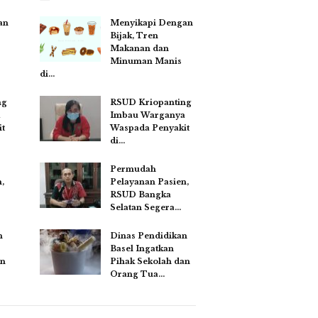
an
Menyikapi Dengan
Bijak, Tren
Makanan dan
Minuman Manis
di…
ng
RSUD Kriopanting
a
Imbau Warganya
t
Waspada Penyakit
di…
Permudah
,
Pelayanan Pasien,
RSUD Bangka
Selatan Segera…
n
Dinas Pendidikan
Basel Ingatkan
an
Pihak Sekolah dan
Orang Tua…