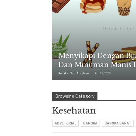
Menyikapi Dengan Bij
Dan Minuman Manis 
Redaksi SatuArahNews
Jan 23, 2025
Browsing Category
Kesehatan
ADVETORIAL
BANGKA
BANGKA BARAT