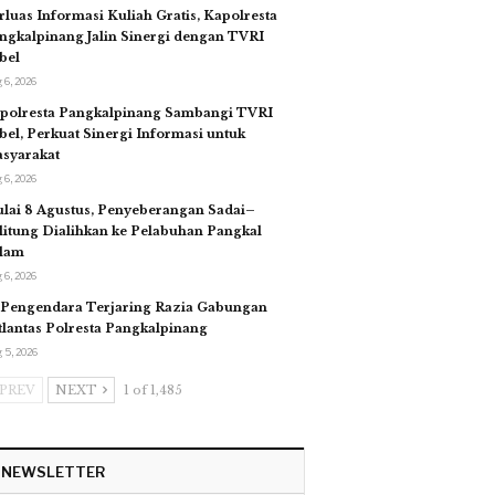
rluas Informasi Kuliah Gratis, Kapolresta
ngkalpinang Jalin Sinergi dengan TVRI
bel
 6, 2026
polresta Pangkalpinang Sambangi TVRI
bel, Perkuat Sinergi Informasi untuk
syarakat
 6, 2026
lai 8 Agustus, Penyeberangan Sadai–
litung Dialihkan ke Pelabuhan Pangkal
lam
 6, 2026
 Pengendara Terjaring Razia Gabungan
tlantas Polresta Pangkalpinang
 5, 2026
PREV
NEXT
1 of 1,485
NEWSLETTER