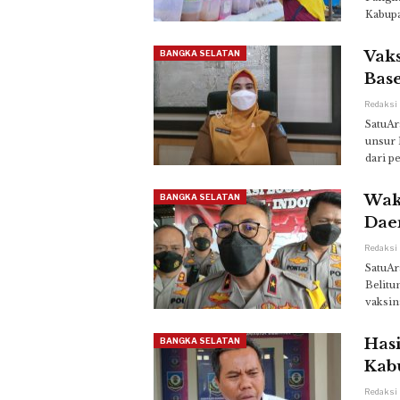
Kabupa
Vaks
BANGKA SELATAN
Bas
SatuAr
unsur 
dari p
Wak
BANGKA SELATAN
Dae
SatuAr
Belitu
vaksin
Hasi
BANGKA SELATAN
Kab