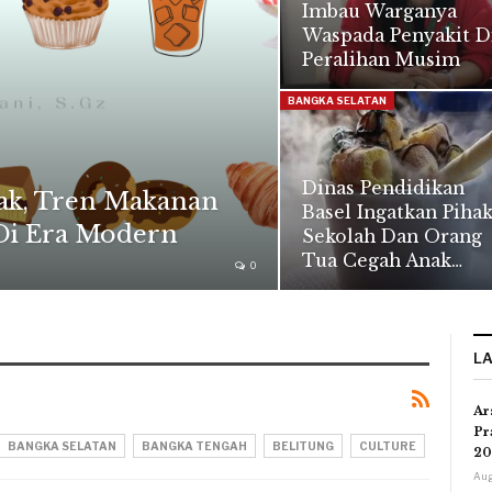
Imbau Warganya
Waspada Penyakit D
Peralihan Musim
BANGKA SELATAN
Dinas Pendidikan
ak, Tren Makanan
Basel Ingatkan Piha
Di Era Modern
Sekolah Dan Orang
Tua Cegah Anak…
0
L
Ar
Pr
BANGKA SELATAN
BANGKA TENGAH
BELITUNG
CULTURE
20
Aug