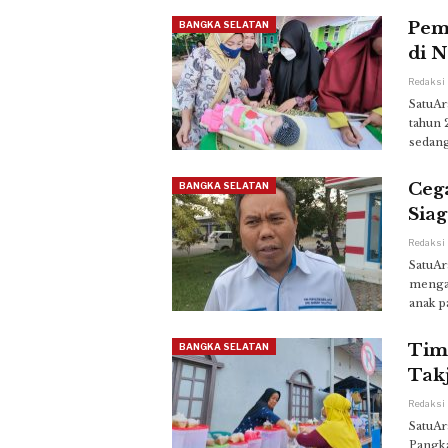
Pem
BANGKA SELATAN
di N
SatuAr
tahun 2
sedang
Cega
BANGKA SELATAN
Siag
SatuAr
mengan
anak p
Tim
BANGKA SELATAN
Takj
SatuAr
Pangka