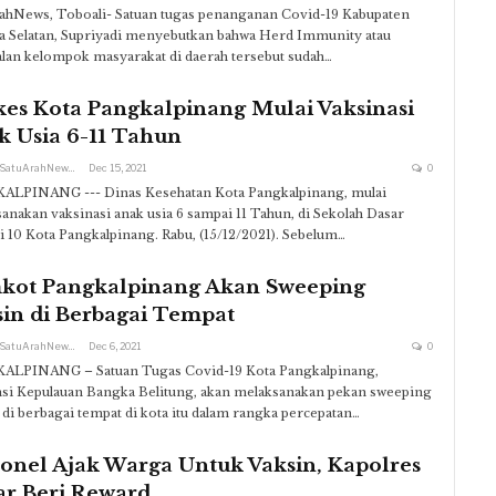
ahNews, Toboali- Satuan tugas penanganan Covid-19 Kabupaten
 Selatan, Supriyadi menyebutkan bahwa Herd Immunity atau
lan kelompok masyarakat di daerah tersebut sudah…
kes Kota Pangkalpinang Mulai Vaksinasi
k Usia 6-11 Tahun
Redaksi SatuArahNews
Dec 15, 2021
0
ALPINANG --- Dinas Kesehatan Kota Pangkalpinang, mulai
anakan vaksinasi anak usia 6 sampai 11 Tahun, di Sekolah Dasar
 10 Kota Pangkalpinang. Rabu, (15/12/2021). Sebelum…
kot Pangkalpinang Akan Sweeping
sin di Berbagai Tempat
Redaksi SatuArahNews
Dec 6, 2021
0
ALPINANG – Satuan Tugas Covid-19 Kota Pangkalpinang,
si Kepulauan Bangka Belitung, akan melaksanakan pekan sweeping
 di berbagai tempat di kota itu dalam rangka percepatan…
onel Ajak Warga Untuk Vaksin, Kapolres
ar Beri Reward