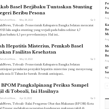
Pe
kab Basel Berjibaku Tuntaskan Stunting
Pa
egeri Beribu Pesona
Ba
Aug
Redaksi SatuArahNews
May 28, 2022
0
Ka
ahNews, Toboali- Pemerintah Kabupaten Bangka Selatan mencatat
Ba
021 lalu angka stunting yang terjadi pada balita sekitar 4,7
Ma
kan baduta 4,5 per prevelansinya. Hal ini…
Aug
h Hepatitis Misterius, Pemkab Basel
Mu
Be
akan Fasilitas Kesehatan
Ba
Redaksi SatuArahNews
May 13, 2022
0
Aug
ahNews, Toboali- Pemerintah Kabupaten Bangka Selatan
47
tisipasi penularan penyakit hepatitis misterius yang menyerang
Sa
ada usia 11 Tahun ke bawah. Bentuk antisipasi…
Aug
 BPOM Pangkalpinang Periksa Sampel
il di Toboali, Ini Hasilnya
Redaksi SatuArahNews
Apr 13, 2022
0
ahNews, Toboali- Balai Pengawas Obat dan Makanan (BPOM) Kota
l Pinang melakukan pengujian kandungan makanan takjil di