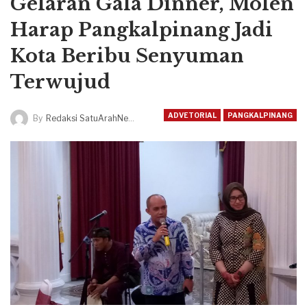
Gelaran Gala Dinner, Molen
Harap Pangkalpinang Jadi
Kota Beribu Senyuman
Terwujud
ADVETORIAL
PANGKALPINANG
By
Redaksi SatuArahNews