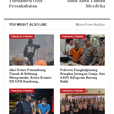
Turnamen Golf
Alun-Alun Taman
Persahabatan
Merdeka
YOU MIGHT ALSO LIKE
More From Author
PANGKALPINANG
PANGKALPINANG
Aksi Demo Penambang
Polresta Pangkalpinang
Timah di Belitung
Bongkar Jaringan Ganja, Sita
Mengemuka, Ketua Komisi
4,860 Kilogram Barang
XII DPR Bambang…
Bukti
PANGKALPINANG
PANGKALPINANG