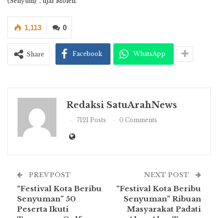
(Senyum) “, ujar Molen.
1,113
0
Facebook
WhatsApp
Share
Redaksi SatuArahNews
7121 Posts
0 Comments
PREV POST
NEXT POST
“Festival Kota Beribu
“Festival Kota Beribu
Senyuman” 50
Senyuman” Ribuan
Peserta Ikuti
Masyarakat Padati