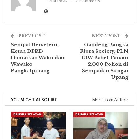
7114 Posts
0 Comments
PREV POST
NEXT POST
Sempat Berseteru,
Gandeng Bangka
Ketua DPRD
Flora Society, PLN
Damaikan Wako dan
UIW Babel Tanam
Wawako
2.000 Pohon di
Pangkalpinang
Sempadan Sungai
Upang
YOU MIGHT ALSO LIKE
More From Author
BANGKA SELATAN
BANGKA SELATAN