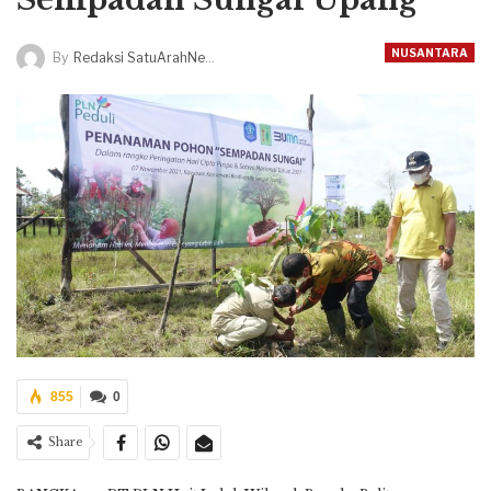
NUSANTARA
By
Redaksi SatuArahNews
855
0
Share