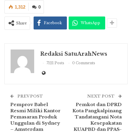
1,312
0
Facebook
WhatsApp
Share
Redaksi SatuArahNews
7121 Posts
0 Comments
PREV POST
NEXT POST
Pemprov Babel
Pemkot dan DPRD
Resmi Miliki Kantor
Kota Pangkalpinang
Pemasaran Produk
Tandatangani Nota
Unggulan di Sydney
Kesepakatan
– Amsterdam
KUAPBD dan PPAS-