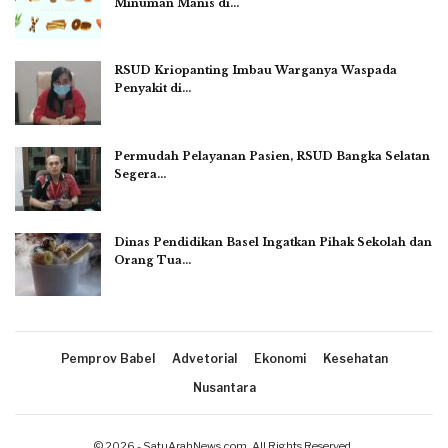
Minuman Manis di…
RSUD Kriopanting Imbau Warganya Waspada
Penyakit di…
Permudah Pelayanan Pasien, RSUD Bangka Selatan
Segera…
Dinas Pendidikan Basel Ingatkan Pihak Sekolah dan
Orang Tua…
Pemprov Babel
Advetorial
Ekonomi
Kesehatan
Nusantara
© 2026 - SatuArahNews.com. All Rights Reserved.