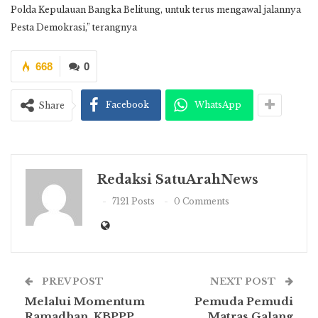
Polda Kepulauan Bangka Belitung, untuk terus mengawal jalannya
Pesta Demokrasi,” terangnya
668
0
Facebook
WhatsApp
Share
Redaksi SatuArahNews
7121 Posts
0 Comments
PREV POST
NEXT POST
Melalui Momentum
Pemuda Pemudi
Ramadhan, KBPPP
Matras Galang