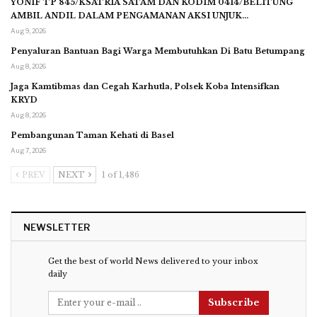
YONIF TP 845/KSATRIA SATAM DAN KODIM 0414/BELITUNG
AMBIL ANDIL DALAM PENGAMANAN AKSI UNJUK…
Aug 9, 2026
Penyaluran Bantuan Bagi Warga Membutuhkan Di Batu Betumpang
Aug 8, 2026
Jaga Kamtibmas dan Cegah Karhutla, Polsek Koba Intensifkan
KRYD
Aug 8, 2026
Pembangunan Taman Kehati di Basel
Aug 7, 2026
PREV
NEXT
1 of 1,486
NEWSLETTER
Get the best of world News delivered to your inbox
daily
Subscribe