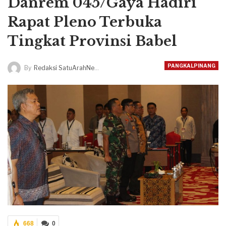
Danrem 045/Gaya Hadiri
Rapat Pleno Terbuka
Tingkat Provinsi Babel
PANGKALPINANG
By
Redaksi SatuArahNews
668
0