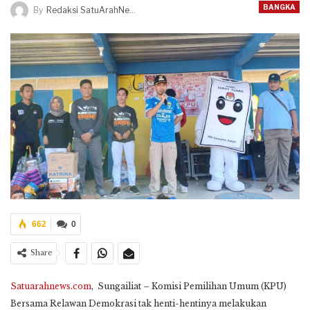
BANGKA
By
Redaksi SatuArahNews
662
0
Share
Satuarahnews.com
, Sungailiat – Komisi Pemilihan Umum (KPU)
Bersama Relawan Demokrasi tak henti-hentinya melakukan