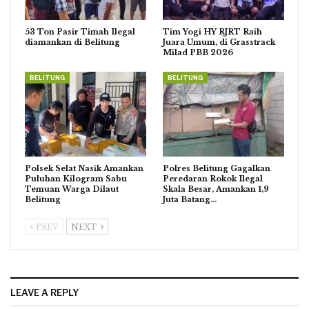
53 Ton Pasir Timah Ilegal
Tim Yogi HY RJRT Raih
diamankan di Belitung
Juara Umum, di Grasstrack
Milad PBB 2026
BELITUNG
BELITUNG
Polsek Selat Nasik Amankan
Polres Belitung Gagalkan
Puluhan Kilogram Sabu
Peredaran Rokok Ilegal
Temuan Warga Dilaut
Skala Besar, Amankan 1,9
Belitung
Juta Batang…
PREV
NEXT
LEAVE A REPLY