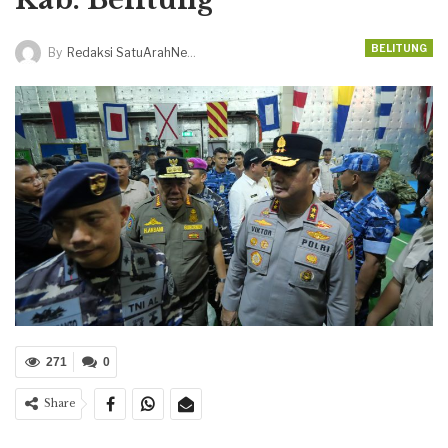
BELITUNG
By
Redaksi SatuArahNews
271
0
Share