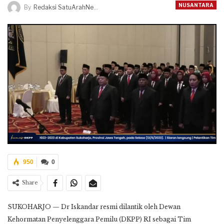
NUSANTARA
By
Redaksi SatuArahNews
950
0
Share
SUKOHARJO — Dr Iskandar resmi dilantik oleh Dewan
Kehormatan Penyelenggara Pemilu (DKPP) RI sebagai Tim