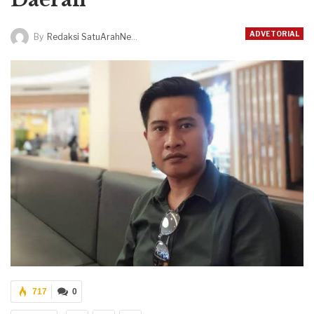
ADVETORIAL
By
Redaksi SatuArahNews
717
0