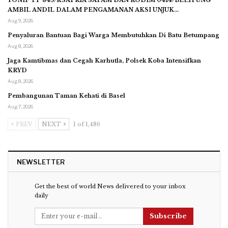
YONIF TP 845/KSATRIA SATAM DAN KODIM 0414/BELITUNG
AMBIL ANDIL DALAM PENGAMANAN AKSI UNJUK…
Aug 9, 2026
Penyaluran Bantuan Bagi Warga Membutuhkan Di Batu Betumpang
Aug 8, 2026
Jaga Kamtibmas dan Cegah Karhutla, Polsek Koba Intensifkan
KRYD
Aug 8, 2026
Pembangunan Taman Kehati di Basel
Aug 7, 2026
PREV
NEXT
1 of 1,486
NEWSLETTER
Get the best of world News delivered to your inbox
daily
Subscribe