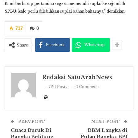
Kami berharap pertamina segera memenuhi suplai ke sejumlah
SPBU, kalo perlu dilebihkan suplai bahan bakarnya,” demikian.
717
0
Facebook
WhatsApp
Share
Redaksi SatuArahNews
7121 Posts
0 Comments
PREV POST
NEXT POST
Cuaca Buruk Di
BBM Langka di
Bangka Belitung,
Pulau Bangka, BPJ