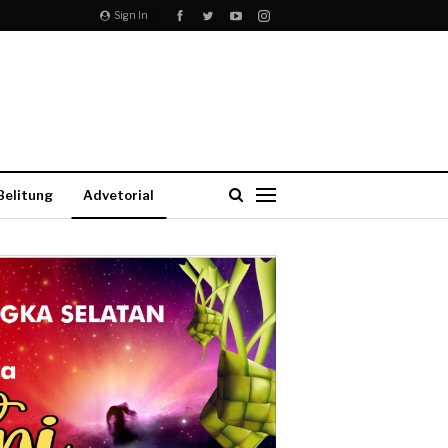
Sign In
Belitung
Advetorial