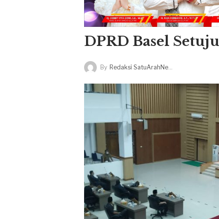
DPRD Basel Setuj
By
Redaksi SatuArahNews