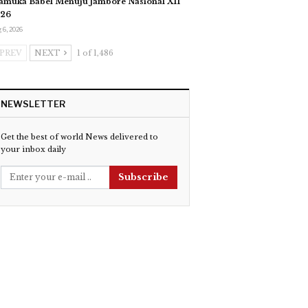
amuka Babel Menuju Jambore Nasional XII
26
 6, 2026
PREV
NEXT
1 of 1,486
NEWSLETTER
Get the best of world News delivered to
your inbox daily
Subscribe