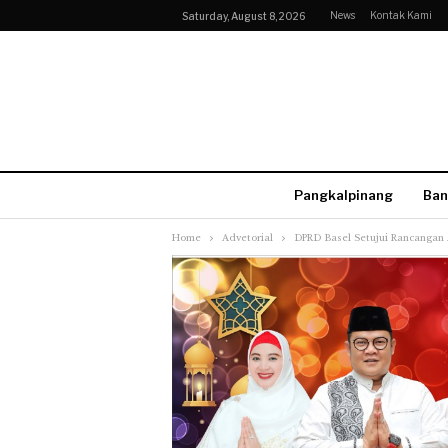
News
Kontak Kami
Saturday, August 8, 2026
Pangkalpinang
Ban
Home
Advetorial
DPRD Basel Setujui Rancangan