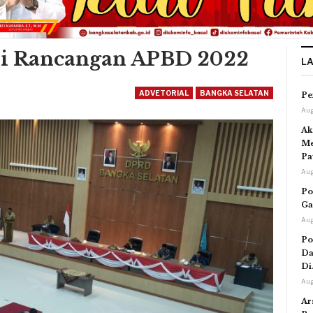
ui Rancangan APBD 2022
L
ADVETORIAL
BANGKA SELATAN
Pe
Aug
Ak
Me
Pa
Aug
Po
Ga
Aug
Po
Da
Di
Aug
Ar