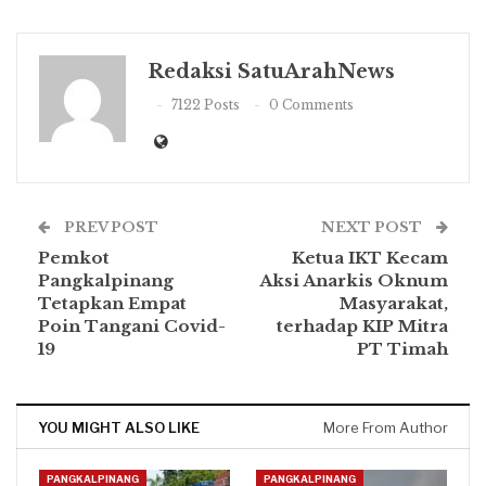
Redaksi SatuArahNews
7122 Posts
0 Comments
PREV POST
NEXT POST
Pemkot
Ketua IKT Kecam
Pangkalpinang
Aksi Anarkis Oknum
Tetapkan Empat
Masyarakat,
Poin Tangani Covid-
terhadap KIP Mitra
19
PT Timah
YOU MIGHT ALSO LIKE
More From Author
PANGKALPINANG
PANGKALPINANG