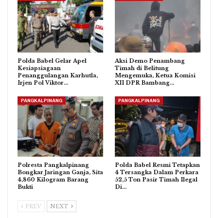
Polda Babel Gelar Apel
Aksi Demo Penambang
Kesiapsiagaan
Timah di Belitung
Penanggulangan Karhutla,
Mengemuka, Ketua Komisi
Irjen Pol Viktor…
XII DPR Bambang…
PANGKALPINANG
PANGKALPINANG
Polresta Pangkalpinang
Polda Babel Resmi Tetapkan
Bongkar Jaringan Ganja, Sita
4 Tersangka Dalam Perkara
4,860 Kilogram Barang
52,5 Ton Pasir Timah Ilegal
Bukti
Di…
PREV
NEXT