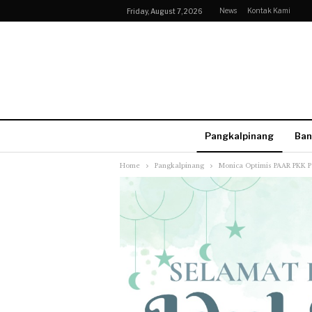
News
Kontak Kami
Friday, August 7, 2026
Pangkalpinang
Ban
Home
Pangkalpinang
Monica Optimis PAAR PKK P