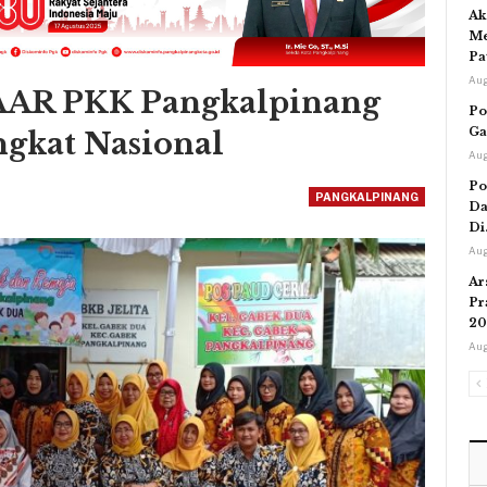
Ak
Me
Pa
Aug
AAR PKK Pangkalpinang
Po
Ga
ngkat Nasional
Aug
Po
PANGKALPINANG
Da
Di
Aug
Ar
Pr
20
Aug