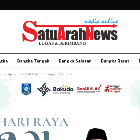
gka
Bangka Tengah
Bangka Selatan
Bangka Barat
angkalpinang Wakili Babel di Tingkat Nasional
More