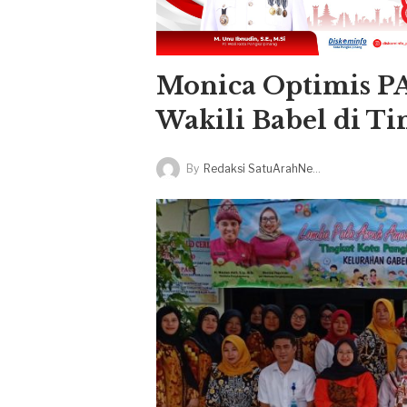
Monica Optimis P
Wakili Babel di Ti
By
Redaksi SatuArahNews