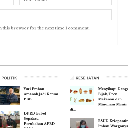
n this browser for the next time I comment.
POLITIK
KESEHATAN
Yuri Emban
Menyikapi Deng
Amanah Jadi Ketum
Bijak, Tren
PBB
Makanan dan
Minuman Manis
di…
DPRD Babel
Sepakati
RSUD Kriopanti
Perubahan APBD
Imbau Wargany