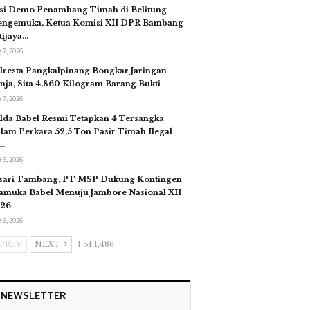
si Demo Penambang Timah di Belitung
ngemuka, Ketua Komisi XII DPR Bambang
tijaya…
 7, 2026
lresta Pangkalpinang Bongkar Jaringan
nja, Sita 4,860 Kilogram Barang Bukti
 7, 2026
lda Babel Resmi Tetapkan 4 Tersangka
lam Perkara 52,5 Ton Pasir Timah Ilegal
…
 6, 2026
sari Tambang, PT MSP Dukung Kontingen
amuka Babel Menuju Jambore Nasional XII
26
 6, 2026
PREV
NEXT
1 of 1,486
NEWSLETTER