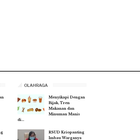
OLAHRAGA
an
Menyikapi Dengan
Bijak, Tren
Makanan dan
Minuman Manis
di…
ng
RSUD Kriopanting
a
Imbau Warganya