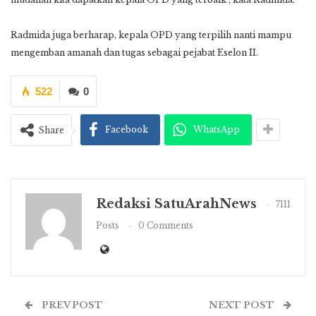
Radmida juga berharap, kepala OPD yang terpilih nanti mampu
mengemban amanah dan tugas sebagai pejabat Eselon II.
522
0
Facebook
WhatsApp
Share
Redaksi SatuArahNews
7111
Posts
0 Comments
PREV POST
NEXT POST