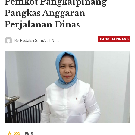
Pemkot Pangkalpinang
Pangkas Anggaran
Perjalanan Dinas
PANGKALPINANG
By
Redaksi SatuArahNews
555
0