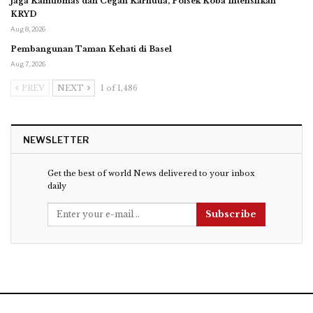
Jaga Kamtibmas dan Cegah Karhutla, Polsek Koba Intensifkan
KRYD
Aug 8, 2026
Pembangunan Taman Kehati di Basel
Aug 7, 2026
PREV
NEXT
1 of 1,486
NEWSLETTER
Get the best of world News delivered to your inbox
daily
Subscribe