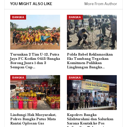
YOU MIGHT ALSO LIKE
More From Author
BANGKA
BANGKA
Turunkan 2 Tim U-12, Putra
Polda Babel Reklamasikan
Jaya FC Kodim 0413/Bangka
Eks Tambang Tegaskan
Borong Juara 1 dan 3
Komitmen Pulihkan
Sempan Cup…
Lingkungan Bangka…
BANGKA
BANGKA
Lindungi Hak Masyarakat,
Kapolres Bangka
Polres Bangka Putus Mata
Silahturahmi dan Salurkan
Rantai Oplosan Gas
Sarana Kontak ke Pos