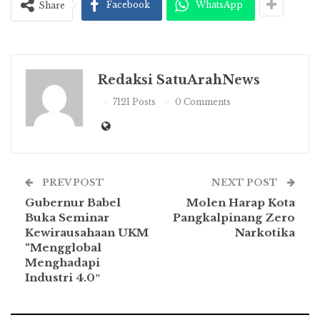
Facebook
WhatsApp
Share
Redaksi SatuArahNews
7121 Posts
0 Comments
PREV POST
NEXT POST
Gubernur Babel
Molen Harap Kota
Buka Seminar
Pangkalpinang Zero
Kewirausahaan UKM
Narkotika
“Mengglobal
Menghadapi
Industri 4.0″