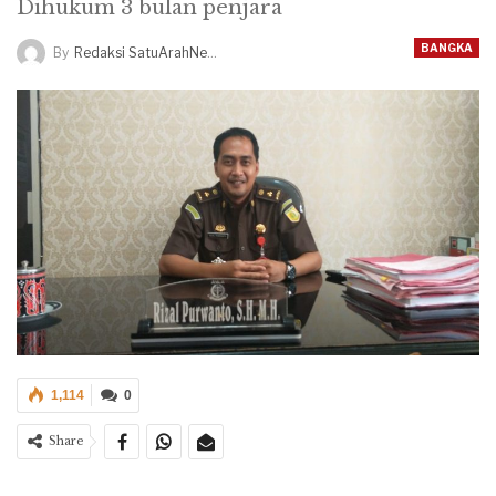
Dihukum 3 bulan penjara
BANGKA
By
Redaksi SatuArahNews
1,114
0
Share