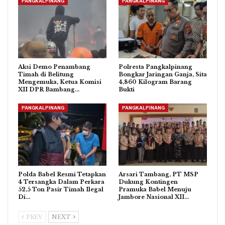
PANGKALPINANG
PANGKALPINANG
Aksi Demo Penambang
Polresta Pangkalpinang
Timah di Belitung
Bongkar Jaringan Ganja, Sita
Mengemuka, Ketua Komisi
4,860 Kilogram Barang
XII DPR Bambang…
Bukti
PANGKALPINANG
PANGKALPINANG
Polda Babel Resmi Tetapkan
Arsari Tambang, PT MSP
4 Tersangka Dalam Perkara
Dukung Kontingen
52,5 Ton Pasir Timah Ilegal
Pramuka Babel Menuju
Di…
Jambore Nasional XII…
PREV
NEXT