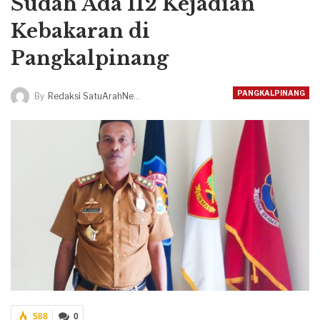
Sudah Ada 112 Kejadian
Kebakaran di
Pangkalpinang
PANGKALPINANG
By
Redaksi SatuArahNews
588
0