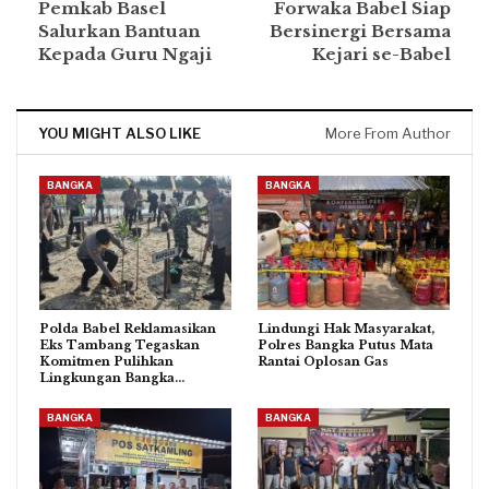
Pemkab Basel
Forwaka Babel Siap
Salurkan Bantuan
Bersinergi Bersama
Kepada Guru Ngaji
Kejari se-Babel
YOU MIGHT ALSO LIKE
More From Author
BANGKA
BANGKA
Polda Babel Reklamasikan
Lindungi Hak Masyarakat,
Eks Tambang Tegaskan
Polres Bangka Putus Mata
Komitmen Pulihkan
Rantai Oplosan Gas
Lingkungan Bangka…
BANGKA
BANGKA