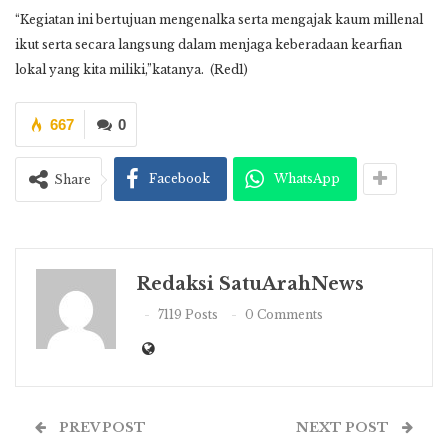
“Kegiatan ini bertujuan mengenalka serta mengajak kaum millenal
ikut serta secara langsung dalam menjaga keberadaan kearfian
lokal yang kita miliki,”katanya. (Red1)
667
0
Facebook
WhatsApp
Share
Redaksi SatuArahNews
7119 Posts
0 Comments
PREV POST
NEXT POST