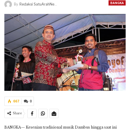
BANGKA
By
Redaksi SatuArahNews
667
0
Share
BANGKA— Kesenian tradisional musik Dambus hingga saat ini