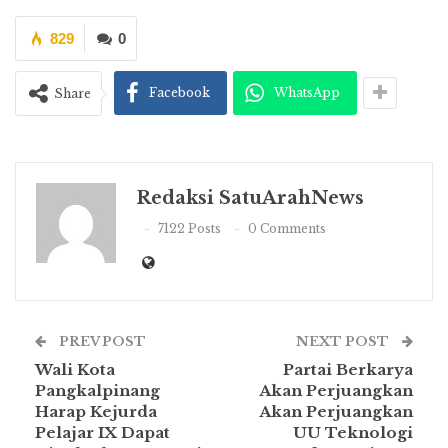
829
0
Facebook
WhatsApp
Share
Redaksi SatuArahNews
7122 Posts
0 Comments
PREV POST
NEXT POST
Wali Kota
Partai Berkarya
Pangkalpinang
Akan Perjuangkan
Harap Kejurda
Akan Perjuangkan
Pelajar IX Dapat
UU Teknologi