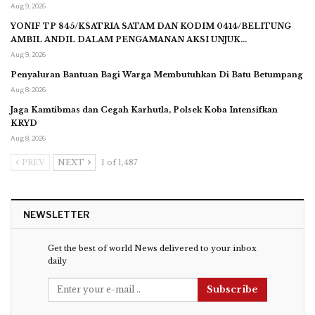
Aug 9, 2026
YONIF TP 845/KSATRIA SATAM DAN KODIM 0414/BELITUNG
AMBIL ANDIL DALAM PENGAMANAN AKSI UNJUK…
Aug 9, 2026
Penyaluran Bantuan Bagi Warga Membutuhkan Di Batu Betumpang
Aug 8, 2026
Jaga Kamtibmas dan Cegah Karhutla, Polsek Koba Intensifkan
KRYD
Aug 8, 2026
PREV
NEXT
1 of 1,487
NEWSLETTER
Get the best of world News delivered to your inbox
daily
Subscribe