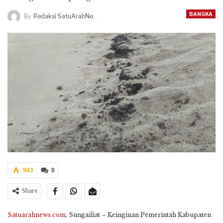
BANGKA
By
Redaksi SatuArahNews
943
0
Share
Satuarahnews.com
, Sungailiat – Keinginan Pemerintah Kabupaten