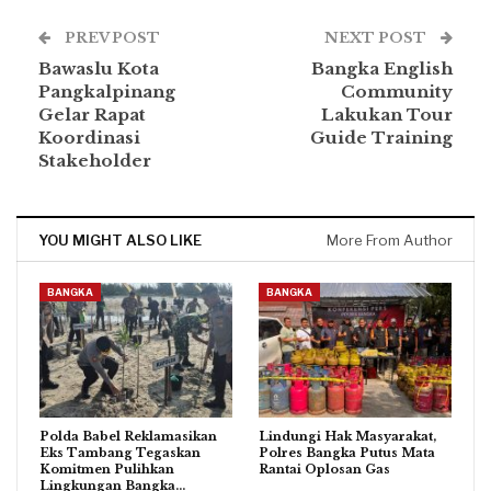
PREV POST
NEXT POST
Bawaslu Kota
Bangka English
Pangkalpinang
Community
Gelar Rapat
Lakukan Tour
Koordinasi
Guide Training
Stakeholder
YOU MIGHT ALSO LIKE
More From Author
BANGKA
BANGKA
Polda Babel Reklamasikan
Lindungi Hak Masyarakat,
Eks Tambang Tegaskan
Polres Bangka Putus Mata
Komitmen Pulihkan
Rantai Oplosan Gas
Lingkungan Bangka…