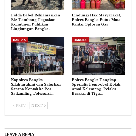
Polda Babel Reklamasikan
Lindungi Hak Masyarakat,
Eks Tambang Tegaskan
Polres Bangka Putus Mata
Komitmen Pulihkan
Rantai Oplosan Gas
Lingkungan Bangka…
BANGKA
BANGKA
Kapolres Bangka
Polres Bangka Tangkap
Silahturahmi dan Salurkan
Spesialis Pembobol Kotak
Sarana Kontak ke Pos
Amal Kelenteng, Pelaku
Satkamling Toleransi…
Beraksi di Tiga…
PREV
NEXT
LEAVE A REPLY