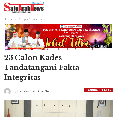
Home
Bangka Selatan
23 Calon Kades
Tandatangani Fakta
Integritas
BANGKA SELATAN
By
Redaksi SatuArahNews