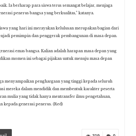
aik. Ia berharap para siswa terus semangat belajar, menjaga
nerasi penerus bangsa yang berkualitas,” katanya.
iswa yang hari ini merayakan kelulusan merupakan bagian dari
menjadi pemimpin dan penggerak pembangunan di masa depan.
 generasi emas bangsa. Kalian adalah harapan masa depan yang
ikan momen ini sebagai pijakan untuk menuju masa depan
ga menyampaikan penghargaan yang tinggi kepada seluruh
si mereka dalam mendidik dan membentuk karakter peserta
eran mulia yang tidak hanya mentransfer ilmu pengetahuan,
an kepada generasi pener
us. (Red)
mail
319
0