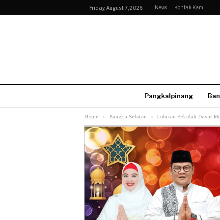
News
Kontak Kami
Friday, August 7, 2026
Pangkalpinang
Ban
Home
Bangka Selatan
Lulusan Sekolah Dasar M