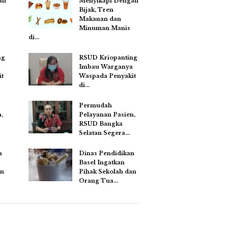
an
Menyikapi Dengan
Bijak, Tren
Makanan dan
Minuman Manis
di…
ng
RSUD Kriopanting
a
Imbau Warganya
t
Waspada Penyakit
di…
Permudah
,
Pelayanan Pasien,
RSUD Bangka
Selatan Segera…
n
Dinas Pendidikan
Basel Ingatkan
an
Pihak Sekolah dan
Orang Tua…