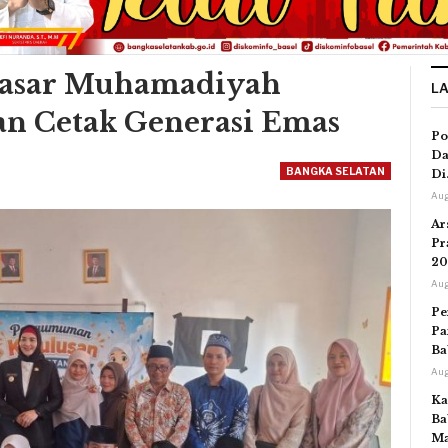
Dasar Muhamadiyah
L
kan Cetak Generasi Emas
Po
Da
BANGKA SELATAN
Di
Aug
Ar
Pr
20
Aug
Pe
Pa
Ba
Aug
Ka
Ba
Ma