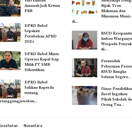
Yuri Emban
Menyikapi Deng
Amanah Jadi Ketum
Bijak, Tren
PBB
Makanan dan
Minuman Manis
di…
DPRD Babel
Sepakati
RSUD Kriopanti
Perubahan APBD
Imbau Wargany
2025
Waspada Penyaki
di…
DPRD Babel Minta
Operasi Kapal Isap
Permudah
Milik PT SMB
Pelayanan Pasien
Dihentikan
RSUD Bangka
Selatan Segera…
DPRD Babel
Sahkan Raperda
Dinas Pendidika
tentang
Basel Ingatkan
Pihak Sekolah d
rtanggungjawaban…
Orang Tua…
Kesehatan
Nusantara