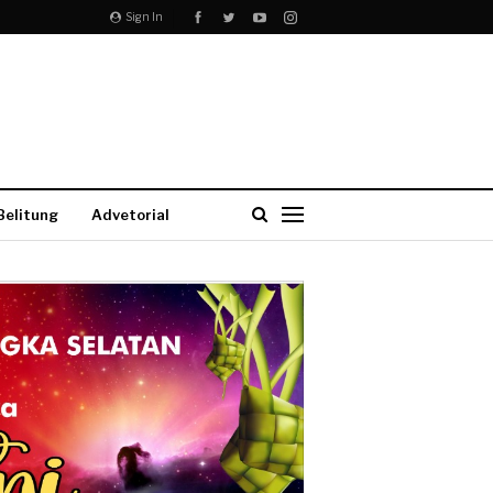
Sign In
Belitung
Advetorial