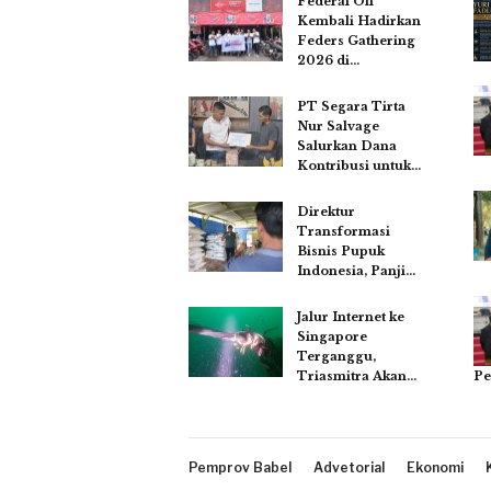
Federal Oil
Kembali Hadirkan
Feders Gathering
2026 di…
PT Segara Tirta
Nur Salvage
Salurkan Dana
Kontribusi untuk…
Direktur
Transformasi
Bisnis Pupuk
Indonesia, Panji…
Jalur Internet ke
Singapore
Terganggu,
Pe
Triasmitra Akan…
Pemprov Babel
Advetorial
Ekonomi