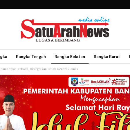
gka
Bangka Tengah
Bangka Selatan
Bangka Barat
uhamadiyah Toboali, Ditargetkan Cetak Generasi Emas
More