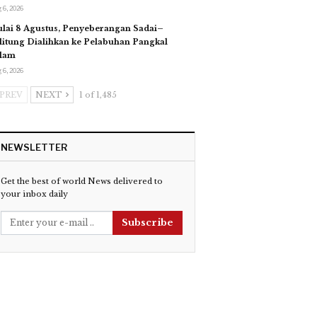
 6, 2026
lai 8 Agustus, Penyeberangan Sadai–
litung Dialihkan ke Pelabuhan Pangkal
lam
 6, 2026
PREV
NEXT
1 of 1,485
NEWSLETTER
Get the best of world News delivered to
your inbox daily
Subscribe