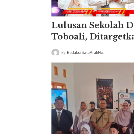
Lulusan Sekolah 
Toboali, Ditarget
By
Redaksi SatuArahNews