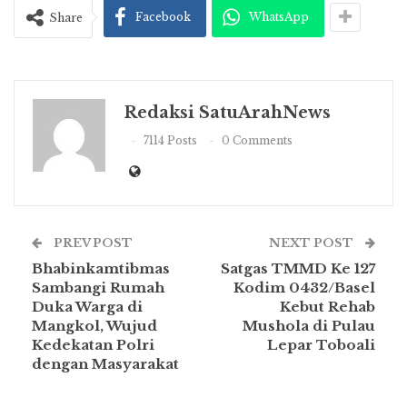
Facebook
WhatsApp
Share
Redaksi SatuArahNews
7114 Posts
0 Comments
PREV POST
NEXT POST
Bhabinkamtibmas
Satgas TMMD Ke 127
Sambangi Rumah
Kodim 0432/Basel
Duka Warga di
Kebut Rehab
Mangkol, Wujud
Mushola di Pulau
Kedekatan Polri
Lepar Toboali
dengan Masyarakat