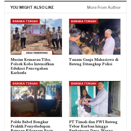
YOU MIGHT ALSO LIKE
More From Author
BANGKA TENGAH
BANGKA TENGAH
Musim Kemarau Tiba,
Tanam Ganja Mahasiswa di
Polsek Koba Intensifkan
Bateng Ditangkap Polisi
Edukasi Pencegahan
Karhutla
BANGKA TENGAH
BANGKA TENGAH
Polda Babel Bongkar
PT Timah dan PWI Bateng
Praktik Penyeludupan
Tebar Kurban hingga
Ratusan Kilogram Pasir
Perbatasan Desa, Warga