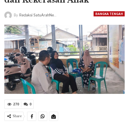
BANGKA TENGAH
By
Redaksi SatuArahNews
270
0
Share