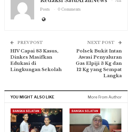
Redaksi SatuArahNews
7111
Posts
0 Comments
PREV POST
NEXT POST
HIV Capai 83 Kasus,
Polsek Bukit Intan
Dinkes Masifkan
Awasi Penyaluran
Edukasi di
Gas Elpiji 3 Kg dan
Lingkungan Sekolah
12 Kg yang Sempat
Langka
YOU MIGHT ALSO LIKE
More From Author
BANGKA SELATAN
BANGKA SELATAN