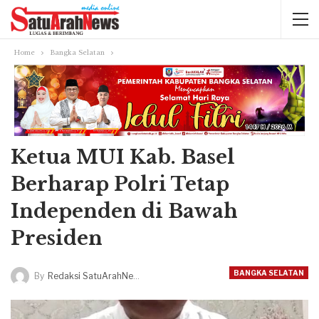
Home
Bangka Selatan
Ketua MUI Kab. Basel
Berharap Polri Tetap
Independen di Bawah
Presiden
BANGKA SELATAN
By
Redaksi SatuArahNews