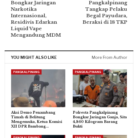
Bongkar Jaringan
Pangkalpinang
Narkotika
Tangkap Pelaku
Internasional,
Begal Payudara,
Residivis Edarkan
Beraksi di 18 TKP
Liquid Vape
Mengandung MDM
YOU MIGHT ALSO LIKE
More From Author
PANGKALPINANG
PANGKALPINANG
Aksi Demo Penambang
Polresta Pangkalpinang
Timah di Belitung
Bongkar Jaringan Ganja, Sita
Mengemuka, Ketua Komisi
4,860 Kilogram Barang
XII DPR Bambang…
Bukti
PANGKALPINANG
PANGKALPINANG