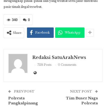
mengungkap pihak-pihak lain yang terlibat serta jalur distribusi
pasir timah ilegal tersebut.
340
0
Facebook
WhatsApp
Share
Redaksi SatuArahNews
7118 Posts
0 Comments
PREV POST
NEXT POST
Polresta
Tim Buser Naga
Pangkalpinang
Polresta