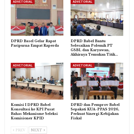
ADVETORIAL
ADVETORIAL
DPRD Basel Gelar Rapat
DPRD Babel Bantu
Paripurna Empat Raperda
Selesaikan Polemik PT
GSBL dan Karyawan,
Akhirnya Temukan Titik…
ADVETORIAL
ADVETORIAL
Komisi I DPRD Babel
DPRD dan Pemprov Babel
Konsultasi ke KPI Pusat
Sepakati KUA-PPAS 2026,
Bahas Mekanisme Seleksi
Perkuat Sinergi Kebijakan
Komisioner KPID
Fiskal
PREV
NEXT