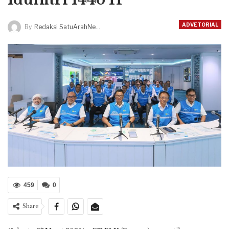
ADVETORIAL
By
Redaksi SatuArahNews
459
0
Share