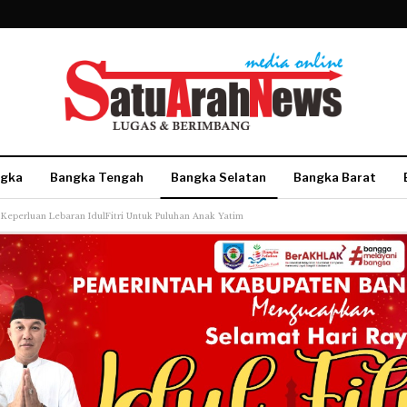
gka
Bangka Tengah
Bangka Selatan
Bangka Barat
Keperluan Lebaran IdulFitri Untuk Puluhan Anak Yatim
More