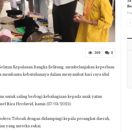
53
Be
Aug
369
0
latan Kepulauan Bangka Belitung, membelanjakan keperluan
una membantu kebutuhannya dalam menyambut hari raya idul
nan untuk saling berbagi kebahagiaan kepada anak yatim
asel Riza Herdavid, kamis (27/03/2025).
Modern Toboali dengan didampingi kepala perangkat daerah,
ian yang mereka sukai.