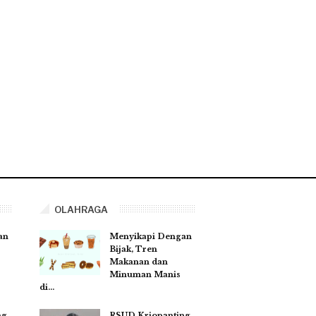
OLAHRAGA
an
Menyikapi Dengan
Bijak, Tren
Makanan dan
Minuman Manis
di…
ng
RSUD Kriopanting