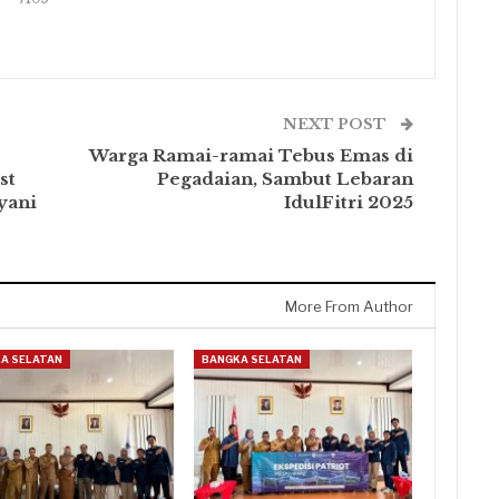
NEXT POST
Warga Ramai-ramai Tebus Emas di
st
Pegadaian, Sambut Lebaran
yani
IdulFitri 2025
More From Author
A SELATAN
BANGKA SELATAN