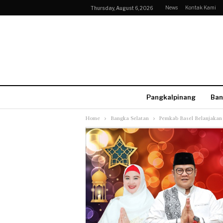
News
Kontak Kami
Thursday, August 6, 2026
Pangkalpinang
Ban
Home
Bangka Selatan
Pemkab Basel Belanjakan 