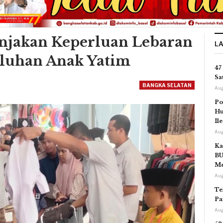
njakan Keperluan Lebaran
L
uluhan Anak Yatim
47
Sa
BANGKA SELATAN
Aug
Po
Hu
Il
Aug
Ka
BU
Me
Aug
Te
Pa
Aug