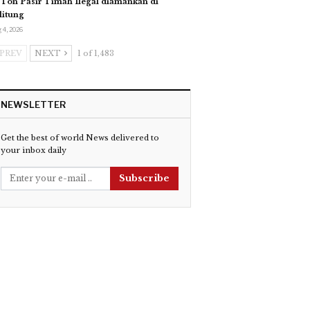
 Ton Pasir Timah Ilegal diamankan di
litung
 4, 2026
PREV
NEXT
1 of 1,483
NEWSLETTER
Get the best of world News delivered to
your inbox daily
Subscribe