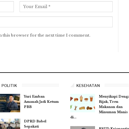
n this browser for the next time I comment.
POLITIK
KESEHATAN
Yuri Emban
Menyikapi Deng
Amanah Jadi Ketum
Bijak, Tren
PBB
Makanan dan
Minuman Manis
di…
DPRD Babel
Sepakati
RSUD Kriopanti