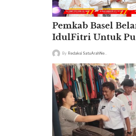
Pemkab Basel Bela
IdulFitri Untuk P
By
Redaksi SatuArahNews