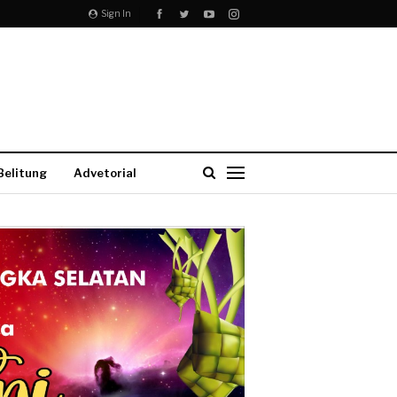
Sign In
Belitung
Advetorial