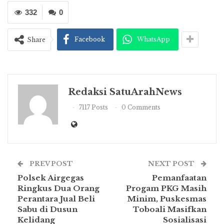
332
0
Facebook
WhatsApp
Share
Redaksi SatuArahNews
7117 Posts
0 Comments
PREV POST
NEXT POST
Polsek Airgegas
Pemanfaatan
Ringkus Dua Orang
Progam PKG Masih
Perantara Jual Beli
Minim, Puskesmas
Sabu di Dusun
Toboali Masifkan
Kelidang
Sosialisasi