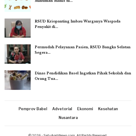
Minuman Manis di…
RSUD Kriopanting Imbau Warganya Waspada
Penyakit di…
Permudah Pelayanan Pasien, RSUD Bangka Selatan
Segera…
Dinas Pendidikan Basel Ingatkan Pihak Sekolah dan
Orang Tua…
Pemprov Babel
Advetorial
Ekonomi
Kesehatan
Nusantara
© 2026 - SatuArahNews.com. All Rights Reserved.