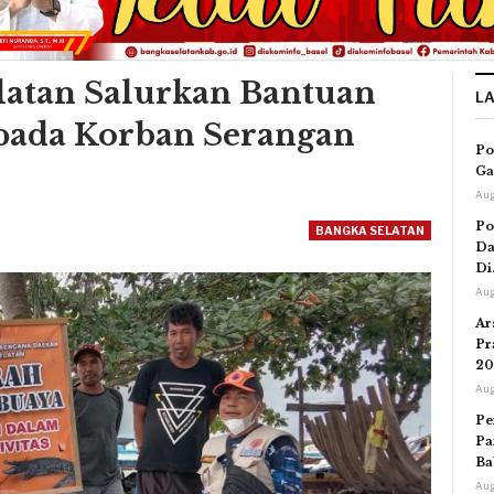
latan Salurkan Bantuan
L
pada Korban Serangan
Po
Ga
Aug
Po
BANGKA SELATAN
Da
Di
Aug
Ar
Pr
20
Aug
Pe
Pa
Ba
Aug