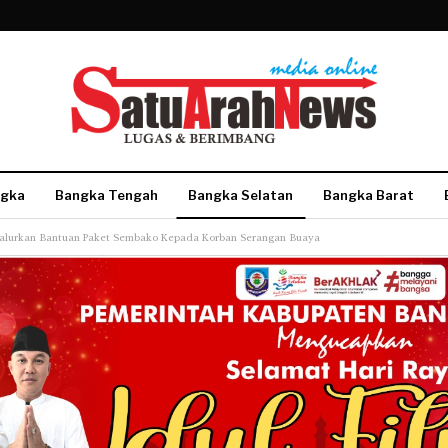
gka
Bangka Tengah
Bangka Selatan
Bangka Barat
alurkan Bantuan Paket Sembako Kepada Korban Serangan Buaya
More