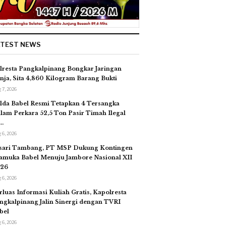
ATEST NEWS
lresta Pangkalpinang Bongkar Jaringan
nja, Sita 4,860 Kilogram Barang Bukti
 7, 2026
lda Babel Resmi Tetapkan 4 Tersangka
lam Perkara 52,5 Ton Pasir Timah Ilegal
…
 6, 2026
sari Tambang, PT MSP Dukung Kontingen
amuka Babel Menuju Jambore Nasional XII
26
 6, 2026
rluas Informasi Kuliah Gratis, Kapolresta
ngkalpinang Jalin Sinergi dengan TVRI
bel
 6, 2026