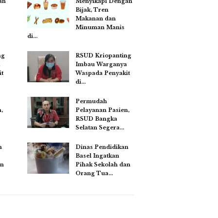
an
Menyikapi Dengan
Bijak, Tren
Makanan dan
Minuman Manis
di…
ng
RSUD Kriopanting
a
Imbau Warganya
t
Waspada Penyakit
di…
Permudah
,
Pelayanan Pasien,
RSUD Bangka
Selatan Segera…
n
Dinas Pendidikan
Basel Ingatkan
an
Pihak Sekolah dan
Orang Tua…