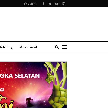
Sign In
Belitung
Advetorial