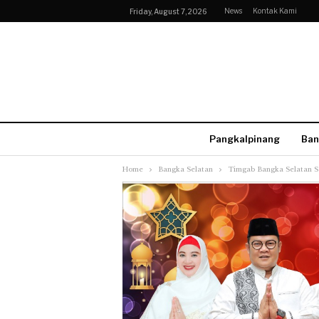
News
Kontak Kami
Friday, August 7, 2026
Pangkalpinang
Ban
Home
Bangka Selatan
Timgab Bangka Selatan S