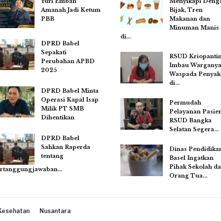
Yuri Emban
Menyikapi Deng
Amanah Jadi Ketum
Bijak, Tren
PBB
Makanan dan
Minuman Manis
di…
DPRD Babel
Sepakati
RSUD Kriopanti
Perubahan APBD
Imbau Wargany
2025
Waspada Penyaki
di…
DPRD Babel Minta
Operasi Kapal Isap
Permudah
Milik PT SMB
Pelayanan Pasien
Dihentikan
RSUD Bangka
Selatan Segera…
DPRD Babel
Sahkan Raperda
Dinas Pendidika
tentang
Basel Ingatkan
Pihak Sekolah d
rtanggungjawaban…
Orang Tua…
Kesehatan
Nusantara