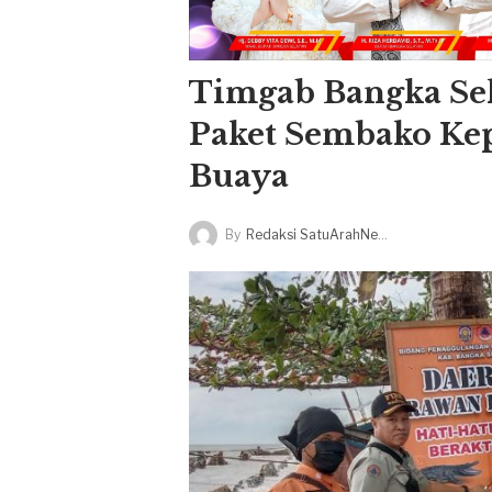
Timgab Bangka Se
Paket Sembako Ke
Buaya
By
Redaksi SatuArahNews