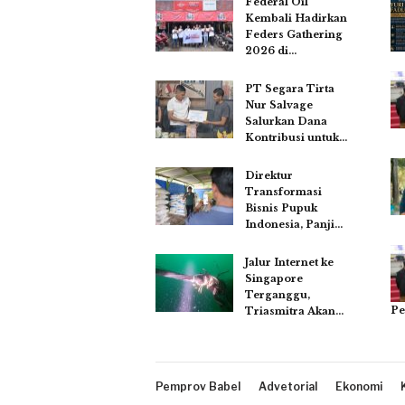
Federal Oil
Kembali Hadirkan
Feders Gathering
2026 di…
PT Segara Tirta
Nur Salvage
Salurkan Dana
Kontribusi untuk…
Direktur
Transformasi
Bisnis Pupuk
Indonesia, Panji…
Jalur Internet ke
Singapore
Terganggu,
Pe
Triasmitra Akan…
Pemprov Babel
Advetorial
Ekonomi