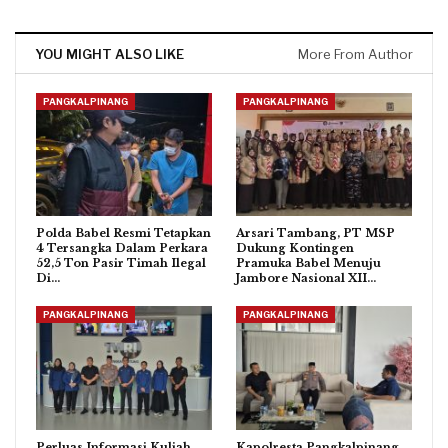
YOU MIGHT ALSO LIKE
More From Author
PANGKALPINANG
PANGKALPINANG
Polda Babel Resmi Tetapkan
Arsari Tambang, PT MSP
4 Tersangka Dalam Perkara
Dukung Kontingen
52,5 Ton Pasir Timah Ilegal
Pramuka Babel Menuju
Di…
Jambore Nasional XII…
PANGKALPINANG
PANGKALPINANG
Perluas Informasi Kuliah
Kapolresta Pangkalpinang