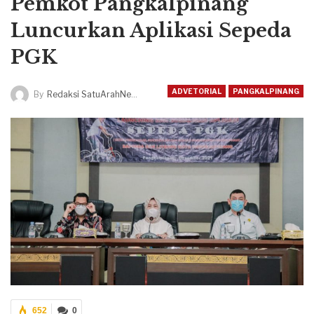
Pemkot Pangkalpinang
Luncurkan Aplikasi Sepeda
PGK
ADVETORIAL
PANGKALPINANG
By
Redaksi SatuArahNews
652
0