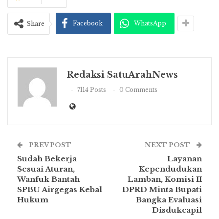
Facebook
WhatsApp
Share
Redaksi SatuArahNews
7114 Posts
0 Comments
PREV POST
NEXT POST
Sudah Bekerja
Layanan
Sesuai Aturan,
Kependudukan
Wanfuk Bantah
Lamban, Komisi II
SPBU Airgegas Kebal
DPRD Minta Bupati
Hukum
Bangka Evaluasi
Disdukcapil