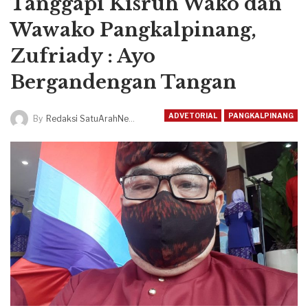
Tanggapi Kisruh Wako dan
Wawako Pangkalpinang,
Zufriady : Ayo
Bergandengan Tangan
ADVETORIAL
PANGKALPINANG
By
Redaksi SatuArahNews