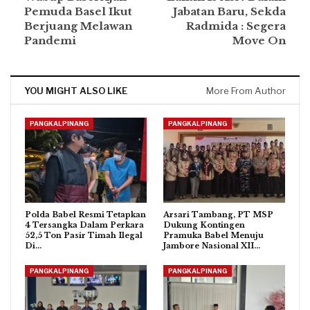
Pemuda Basel Ikut
Jabatan Baru, Sekda
Berjuang Melawan
Radmida : Segera
Pandemi
Move On
YOU MIGHT ALSO LIKE
More From Author
PANGKALPINANG
PANGKALPINANG
Polda Babel Resmi Tetapkan
Arsari Tambang, PT MSP
4 Tersangka Dalam Perkara
Dukung Kontingen
52,5 Ton Pasir Timah Ilegal
Pramuka Babel Menuju
Di…
Jambore Nasional XII…
PANGKALPINANG
PANGKALPINANG