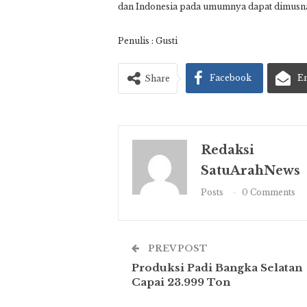
dan Indonesia pada umumnya dapat dimusna
Penulis : Gusti
Facebook
E
Share
Redaksi
SatuArahNews
Posts
0 Comments
PREV POST
Produksi Padi Bangka Selatan
Capai 23.999 Ton