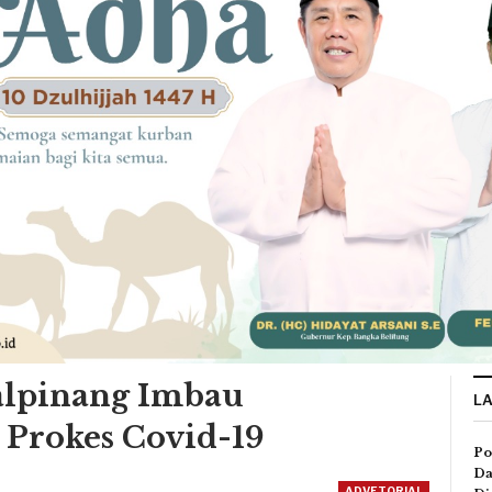
lpinang Imbau
L
 Prokes Covid-19
Po
Da
ADVETORIAL