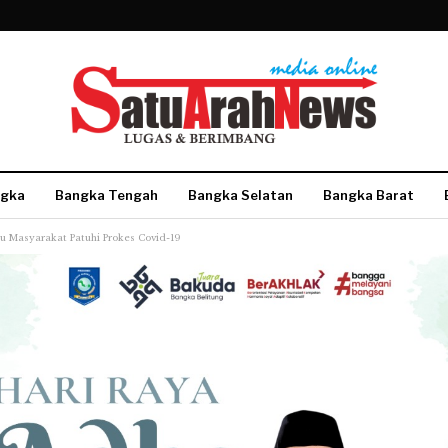
gka
Bangka Tengah
Bangka Selatan
Bangka Barat
 Masyarakat Patuhi Prokes Covid-19
More