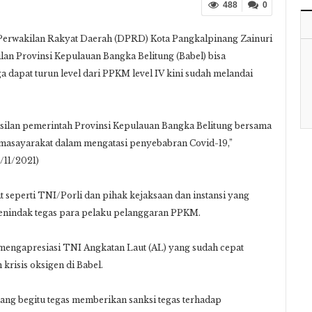
488
0
Perwakilan Rakyat Daerah (DPRD) Kota Pangkalpinang Zainuri
lan Provinsi Kepulauan Bangka Belitung (Babel) bisa
dapat turun level dari PPKM level IV kini sudah melandai
asilan pemerintah Provinsi Kepulauan Bangka Belitung bersama
si masayarakat dalam mengatasi penyebabran Covid-19,”
/11/2021)
ait seperti TNI/Porli dan pihak kejaksaan dan instansi yang
enindak tegas para pelaku pelanggaran PPKM.
ga mengapresiasi TNI Angkatan Laut (AL) yang sudah cepat
risis oksigen di Babel.
ang begitu tegas memberikan sanksi tegas terhadap