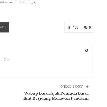
hkan aamiin,” tutupnya.
mail
488
0
7114
NEXT POST
Wabup Basel Ajak Pemuda Basel
Ikut Berjuang Melawan Pandemi