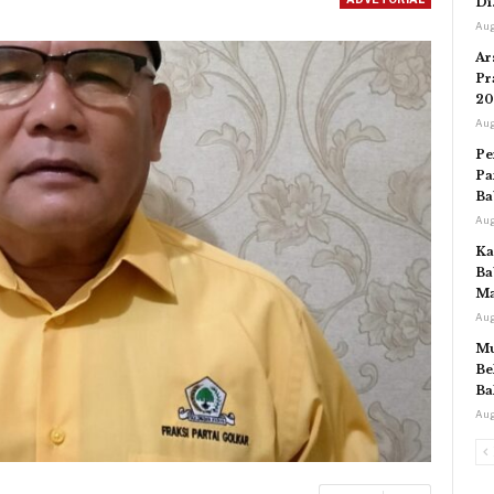
Di
Aug
Ar
Pr
20
Aug
Pe
Pa
Ba
Aug
Ka
Ba
Ma
Aug
Mu
Be
Ba
Aug