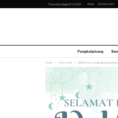
News
Kontak Kami
Thursday, August 6, 2026
Pangkalpinang
Ban
Home
Advetorial
DPRD Kota Pangkalpinang Imbau