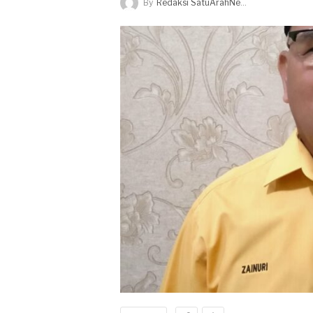
By
Redaksi SatuArahNews