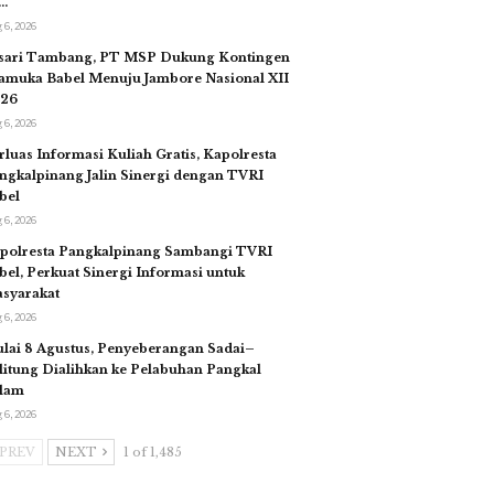
…
 6, 2026
sari Tambang, PT MSP Dukung Kontingen
amuka Babel Menuju Jambore Nasional XII
26
 6, 2026
rluas Informasi Kuliah Gratis, Kapolresta
ngkalpinang Jalin Sinergi dengan TVRI
bel
 6, 2026
polresta Pangkalpinang Sambangi TVRI
bel, Perkuat Sinergi Informasi untuk
syarakat
 6, 2026
lai 8 Agustus, Penyeberangan Sadai–
litung Dialihkan ke Pelabuhan Pangkal
lam
 6, 2026
PREV
NEXT
1 of 1,485