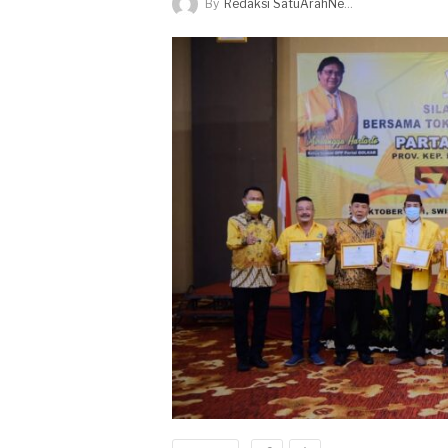
By
Redaksi SatuArahNews