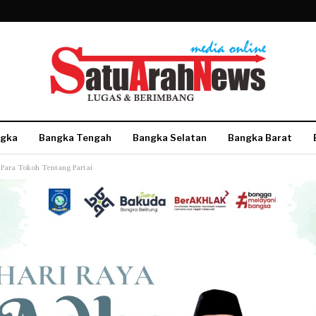
gka
Bangka Tengah
Bangka Selatan
Bangka Barat
a Para Tokoh Tentang Partai
More