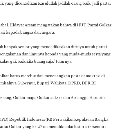
 yang dicontohkan Rasulullah jadilah orang baik, jadi partai
abel, Hidayat Arsani mengatakan bahwa di HUT Partai Golkar
asi kepada bangsa dan negara.
ah banyak senior yang mendedikasikan dirinya untuk partai,
 pengalaman dan ilmunya kepada yang muda-muda serta yang
lau gak baik kita buang saja,” tuturnya.
Golkar harus merebut dan menenangkan pesta demokrasi di
g, misalnya Gubernur, Bupati, Walikota, DPRD, DPR RI.
 menang, Golkar maju, Golkar sukses dan Airlangga Hartarto
DPD) Republik Indonesia (RI) Perwakilan Kepulauan Bangka
tai Golkar yang ke-57 ini memiliki nilai historis tersendiri