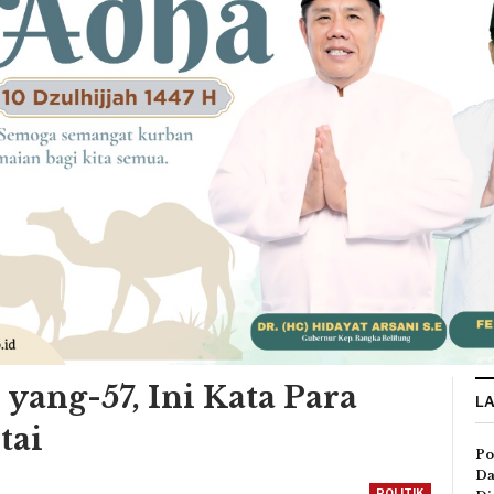
yang-57, Ini Kata Para
L
tai
Po
Da
POLITIK