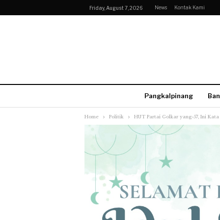
News
Kontak Kami
Friday, August 7, 2026
Pangkalpinang
Ban
Home
Politik
HUT Partai Golkar yang-57, Ini Kat