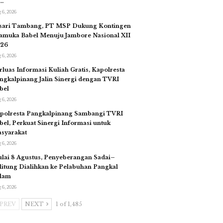
…
 6, 2026
sari Tambang, PT MSP Dukung Kontingen
amuka Babel Menuju Jambore Nasional XII
26
 6, 2026
rluas Informasi Kuliah Gratis, Kapolresta
ngkalpinang Jalin Sinergi dengan TVRI
bel
 6, 2026
polresta Pangkalpinang Sambangi TVRI
bel, Perkuat Sinergi Informasi untuk
syarakat
 6, 2026
lai 8 Agustus, Penyeberangan Sadai–
litung Dialihkan ke Pelabuhan Pangkal
lam
 6, 2026
PREV
NEXT
1 of 1,485