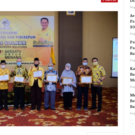
Di
Aug
Ar
Pr
20
Aug
Pe
Pa
Ba
Aug
Ka
Ba
Ma
Aug
Mu
Be
Ba
Aug