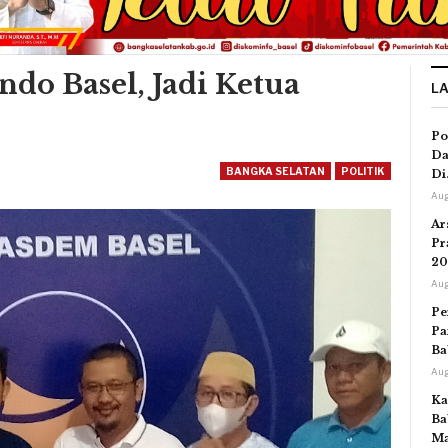
do Basel, Jadi Ketua
L
Po
Da
BANGKA SELATAN
POLITIK
Di
Aug
Ar
Pr
20
Aug
Pe
Pa
Ba
Aug
Ka
Ba
Ma