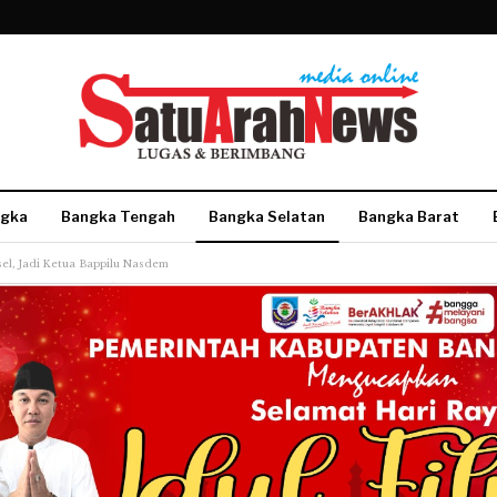
gka
Bangka Tengah
Bangka Selatan
Bangka Barat
el, Jadi Ketua Bappilu Nasdem
More