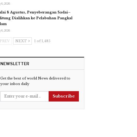
 6, 2026
lai 8 Agustus, Penyeberangan Sadai–
litung Dialihkan ke Pelabuhan Pangkal
lam
 6, 2026
PREV
NEXT
1 of 1,485
NEWSLETTER
Get the best of world News delivered to
your inbox daily
Subscribe