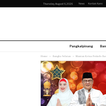
News
Kontak Kami
Thursday, August 6, 2026
Pangkalpinang
Ban
Home
Bangka Selatan
Mantan Ketua Perindo Bas