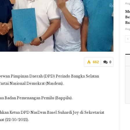
Aug
Mu
Be
Ba
Aug
662
0
Dewan Pimpinan Daerah (DPD) Perindo Bangka Selatan
artai Nasional Demokrat (Nasdem).
tua Badan Pemenangan Pemilu (Bappilu).
ahkan Ketua DPD NasDem Basel Suhardi Joy di Sekretariat
at (22/10/2021).