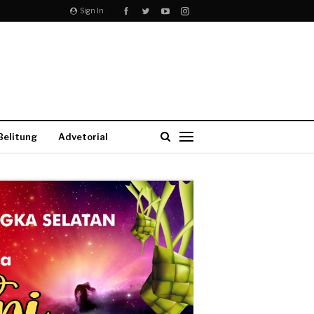
Sign In
Belitung
Advetorial