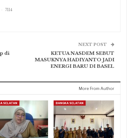
7114
NEXT POST
p di
KETUA NASDEM SEBUT
MASUKNYA HADIYANTO JADI
ENERGI BARU DI BASEL
More From Author
A SELATAN
BANGKA SELATAN