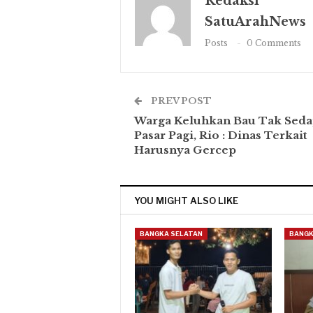
Redaksi
SatuArahNews
Posts
0 Comments
PREV POST
Warga Keluhkan Bau Tak Seda
Pasar Pagi, Rio : Dinas Terkait
Harusnya Gercep
YOU MIGHT ALSO LIKE
BANGKA SELATAN
BANGK