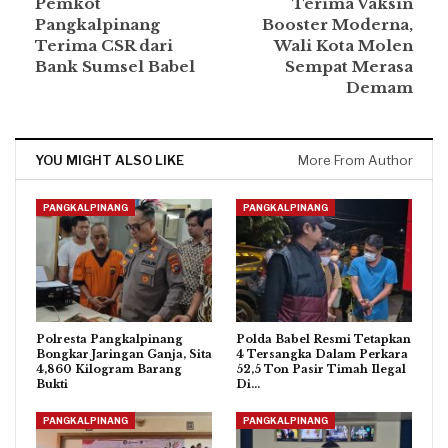
Pemkot
Terima Vaksin
Pangkalpinang
Booster Moderna,
Terima CSR dari
Wali Kota Molen
Bank Sumsel Babel
Sempat Merasa
Demam
YOU MIGHT ALSO LIKE
More From Author
PANGKALPINANG
PANGKALPINANG
Polresta Pangkalpinang
Polda Babel Resmi Tetapkan
Bongkar Jaringan Ganja, Sita
4 Tersangka Dalam Perkara
4,860 Kilogram Barang
52,5 Ton Pasir Timah Ilegal
Bukti
Di…
PANGKALPINANG
PANGKALPINANG