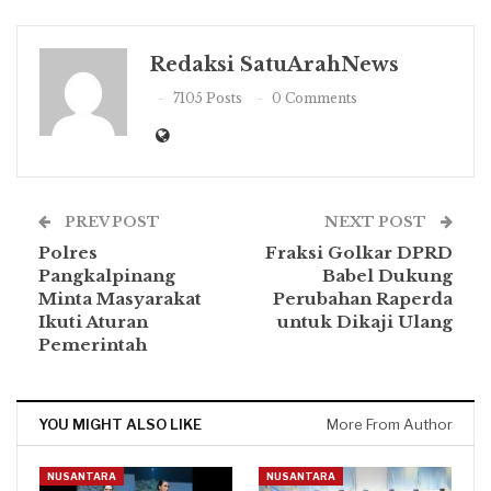
Redaksi SatuArahNews
7105 Posts
0 Comments
PREV POST
NEXT POST
Polres
Fraksi Golkar DPRD
Pangkalpinang
Babel Dukung
Minta Masyarakat
Perubahan Raperda
Ikuti Aturan
untuk Dikaji Ulang
Pemerintah
YOU MIGHT ALSO LIKE
More From Author
NUSANTARA
NUSANTARA