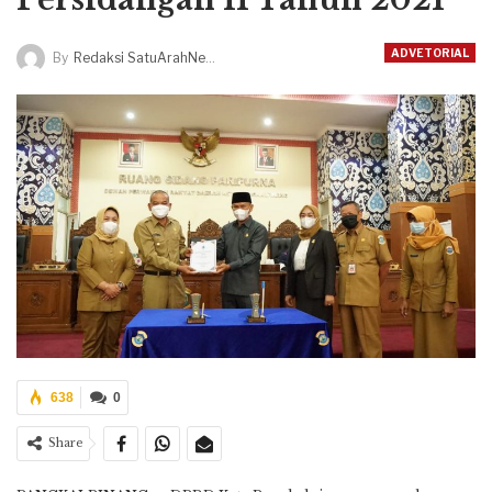
ADVETORIAL
By
Redaksi SatuArahNews
638
0
Share