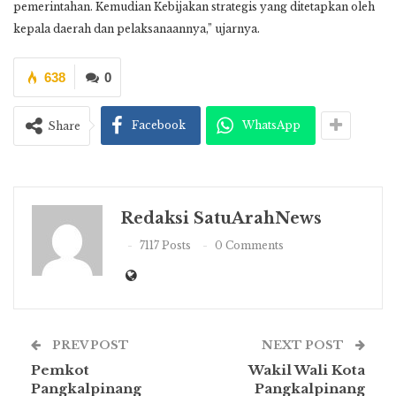
pemerintahan. Kemudian Kebijakan strategis yang ditetapkan oleh
kepala daerah dan pelaksanaannya,” ujarnya.
638
0
Facebook
WhatsApp
Share
Redaksi SatuArahNews
7117 Posts
0 Comments
PREV POST
NEXT POST
Pemkot
Wakil Wali Kota
Pangkalpinang
Pangkalpinang