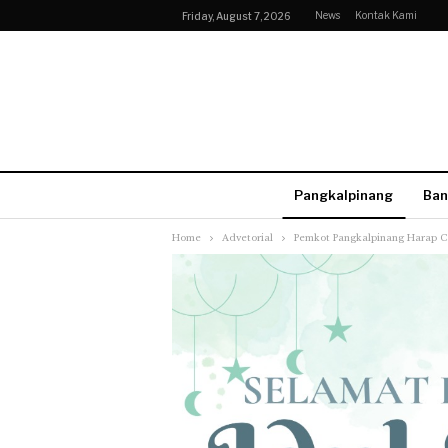
News
Kontak Kami
Friday, August 7, 2026
Pangkalpinang
Ban
Home
Advetorial
Pemkot Pangkalpinang Harap C