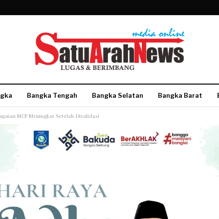
gka
Bangka Tengah
Bangka Selatan
Bangka Barat
apaian MCP Meningkat Setelah Divalidasi
More