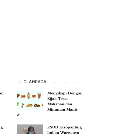
OLAHRAGA
an
Menyikapi Dengan
Bijak, Tren
Makanan dan
Minuman Manis
di…
ng
RSUD Kriopanting
a
Imbau Warganya