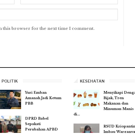
n this browser for the next time I comment.
POLITIK
KESEHATAN
Yuri Emban
Menyikapi Deng
Amanah Jadi Ketum
Bijak, Tren
PBB
Makanan dan
Minuman Manis
di…
DPRD Babel
Sepakati
RSUD Kriopanti
Perubahan APBD
Imbau Wargany
2025