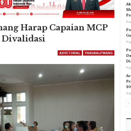
Ak
Me
Pa
Aug
nang Harap Capaian MCP
Po
Ga
 Divalidasi
Aug
Po
ADVETORIAL
PANGKALPINANG
Da
Di
Aug
Ar
Pr
20
Aug