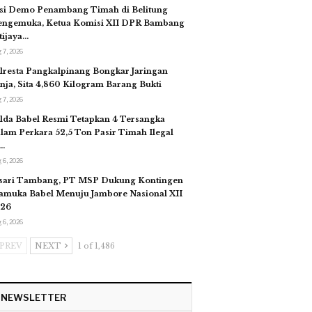
si Demo Penambang Timah di Belitung
ngemuka, Ketua Komisi XII DPR Bambang
tijaya…
 7, 2026
lresta Pangkalpinang Bongkar Jaringan
nja, Sita 4,860 Kilogram Barang Bukti
 7, 2026
lda Babel Resmi Tetapkan 4 Tersangka
lam Perkara 52,5 Ton Pasir Timah Ilegal
…
 6, 2026
sari Tambang, PT MSP Dukung Kontingen
amuka Babel Menuju Jambore Nasional XII
26
 6, 2026
PREV
NEXT
1 of 1,486
NEWSLETTER