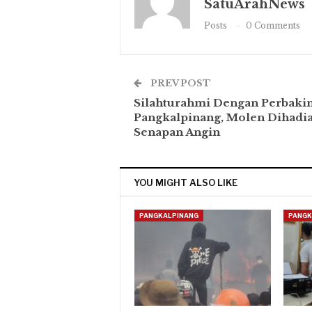
SatuArahNews
Posts
0 Comments
PREV POST
Silahturahmi Dengan Perbaki
Pangkalpinang, Molen Dihadi
Senapan Angin
YOU MIGHT ALSO LIKE
PANGKALPINANG
PANGK