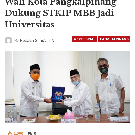
Wali Kota Pangkalpinang
Dukung STKIP MBB Jadi
Universitas
ADVETORIAL
PANGKALPINANG
By
Redaksi SatuArahNews
1,006
0