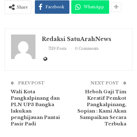
Facebook
WhatsApp
Share
Redaksi SatuArahNews
7119 Posts
0 Comments
PREV POST
NEXT POST
Wali Kota
Heboh Gaji Tim
Pangkalpinang dan
Kreatif Pemkot
PLN UP3 Bangka
Pangkalpinang,
lakukan
Sopian : Kami Akan
penghijauan Pantai
Sampaikan Secara
Pasir Padi
Terbuka