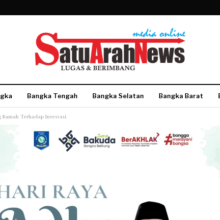
gka
Bangka Tengah
Bangka Selatan
Bangka Barat
g Ramah Terhadap Investasi
More