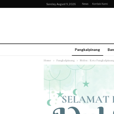
News
Kontak Kami
Sunday, August 9, 2026
Pangkalpinang
Ban
Home
Pangkalpinang
Molen : Kota Pangkalpinan