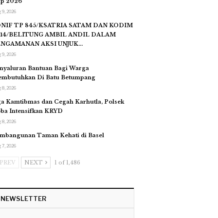
p 2026
 9, 2026
NIF TP 845/KSATRIA SATAM DAN KODIM
14/BELITUNG AMBIL ANDIL DALAM
ENGAMANAN AKSI UNJUK…
 9, 2026
nyaluran Bantuan Bagi Warga
mbutuhkan Di Batu Betumpang
 8, 2026
ga Kamtibmas dan Cegah Karhutla, Polsek
ba Intensifkan KRYD
 8, 2026
mbangunan Taman Kehati di Basel
 7, 2026
PREV
NEXT
1 of 1,486
NEWSLETTER