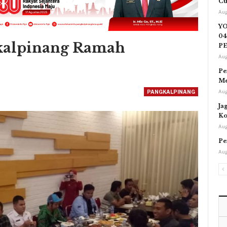
Cu
Aug
YO
04
gkalpinang Ramah
P
Aug
Pe
Me
PANGKALPINANG
Aug
Ja
Ko
Aug
Pe
Aug