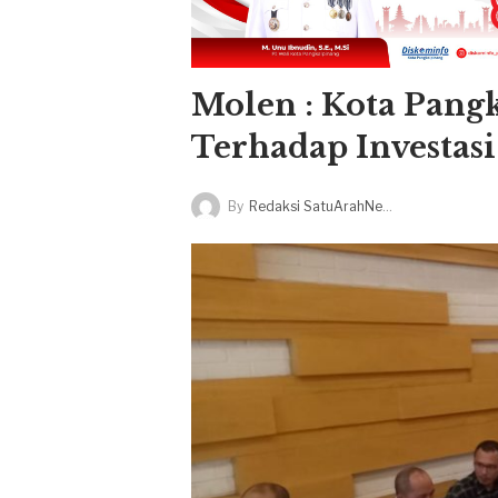
Molen : Kota Pan
Terhadap Investasi
By
Redaksi SatuArahNews