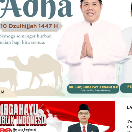
L
Tu
04