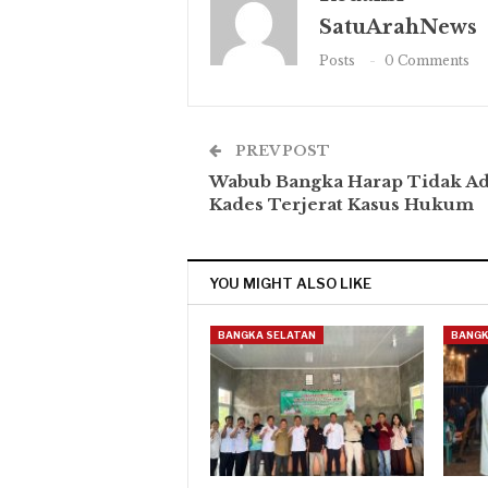
SatuArahNews
Posts
0 Comments
PREV POST
Wabub Bangka Harap Tidak A
Kades Terjerat Kasus Hukum
YOU MIGHT ALSO LIKE
BANGKA SELATAN
BANGK