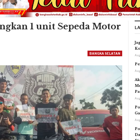
gkan 1 unit Sepeda Motor
L
Ja
Ko
BANGKA SELATAN
Aug
Pe
Aug
Ak
Me
Pa
Aug
Po
Ga
Aug
Po
Da