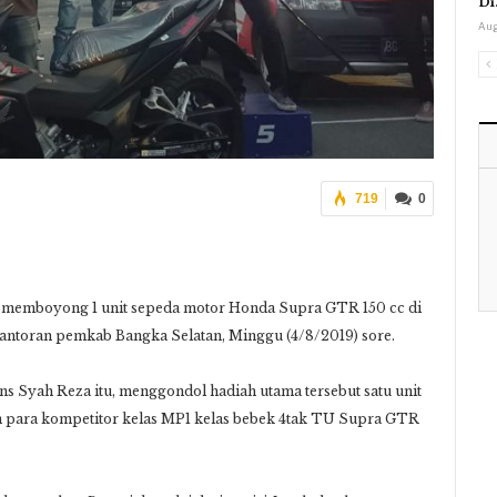
Di
Aug
719
0
l memboyong 1 unit sepeda motor Honda Supra GTR 150 cc di
antoran pemkab Bangka Selatan, Minggu (4/8/2019) sore.
s Syah Reza itu, menggondol hadiah utama tersebut satu unit
an para kompetitor kelas MP1 kelas bebek 4tak TU Supra GTR