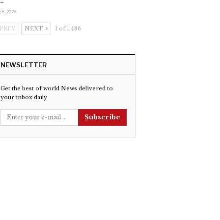
…
 6, 2026
PREV
NEXT
1 of 1,486
NEWSLETTER
Get the best of world News delivered to
your inbox daily
Subscribe