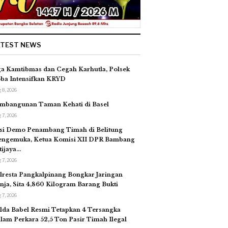
ATEST NEWS
ga Kamtibmas dan Cegah Karhutla, Polsek
ba Intensifkan KRYD
 8, 2026
mbangunan Taman Kehati di Basel
 7, 2026
si Demo Penambang Timah di Belitung
ngemuka, Ketua Komisi XII DPR Bambang
tijaya…
 7, 2026
lresta Pangkalpinang Bongkar Jaringan
nja, Sita 4,860 Kilogram Barang Bukti
 7, 2026
lda Babel Resmi Tetapkan 4 Tersangka
lam Perkara 52,5 Ton Pasir Timah Ilegal