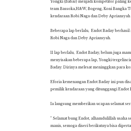
Yongki (Babar) menjadi kompetitor paling kel
team Bassoka,H&W, Bogeng, Koni Bangka Te
kendaraan Robi Naga dan Deby Apriansyah y
Beberapa lap berlalu, Endot Baday berhasi
Robi Naga dan Deby Apriansyah.
11 lap berlalu, Endot Baday, belum juga m
menyisakan beberapa lap, Yongki tergelincir 
Baday. Dirinya melesat meninggkan para komp
Eforia kemenangan Endot Baday ini pun disa
pemilik kendaraan yang ditunggangi Endot B
Ia langsung memberikan ucapan selamat sera
” Selamat bung Endot, alhamdulillah usaha s
manis, semoga diseri berikutnya bisa dipert