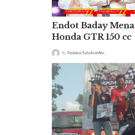
Endot Baday Menan
Honda GTR 150 cc
By
Redaksi SatuArahNews