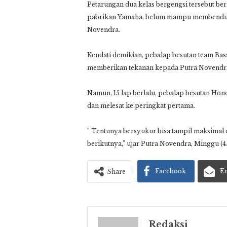
Petarungan dua kelas bergengsi tersebut be
pabrikan Yamaha, belum mampu membendung
Novendra.
Kendati demikian, pebalap besutan team Ba
memberikan tekanan kepada Putra Novendr
Namun, 15 lap berlalu, pebalap besutan Hon
dan melesat ke peringkat pertama.
” Tentunya bersyukur bisa tampil maksimal di
berikutnya,” ujar Putra Novendra, Minggu (4
Facebook
E
Share
Redaksi