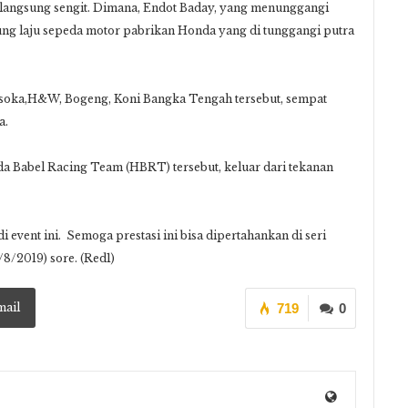
rlangsung sengit. Dimana, Endot Baday, yang menunggangi
 laju sepeda motor pabrikan Honda yang di tunggangi putra
ssoka,H&W, Bogeng, Koni Bangka Tengah tersebut, sempat
a.
da Babel Racing Team (HBRT) tersebut, keluar dari tekanan
 event ini. Semoga prestasi ini bisa dipertahankan di seri
/8/2019) sore. (Red1)
mail
719
0