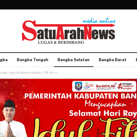
gka
Bangka Tengah
Bangka Selatan
Bangka Barat
 unit Sepeda Motor Honda GTR 150 cc
More