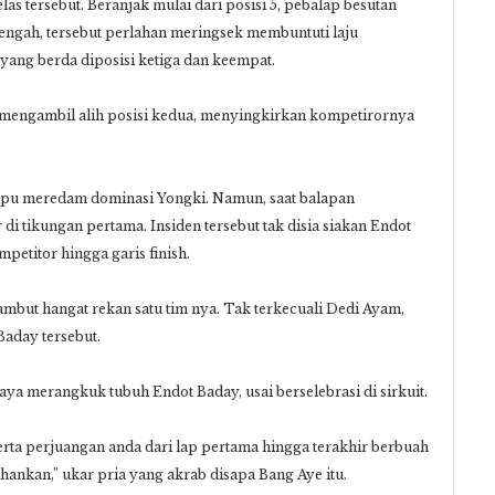
as tersebut. Beranjak mulai dari posisi 5, pebalap besutan
ngah, tersebut perlahan meringsek membuntuti laju
ang berda diposisi ketiga dan keempat.
l mengambil alih posisi kedua, menyingkirkan kompetirornya
ampu meredam dominasi Yongki. Namun, saat balapan
di tikungan pertama. Insiden tersebut tak disia siakan Endot
etitor hingga garis finish.
mbut hangat rekan satu tim nya. Tak terkecuali Dedi Ayam,
aday tersebut.
ya merangkuk tubuh Endot Baday, usai berselebrasi di sirkuit.
erta perjuangan anda dari lap pertama hingga terakhir berbuah
ahankan,” ukar pria yang akrab disapa Bang Aye itu.