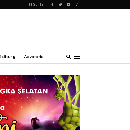
Sign In
Belitung
Advetorial