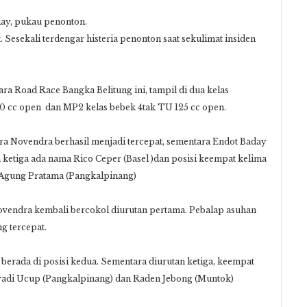
ay, pukau penonton.
 Sesekali terdengar histeria penonton saat sekulimat insiden
ara Road Race Bangka Belitung ini, tampil di dua kelas
50 cc open dan MP2 kelas bebek 4tak TU 125 cc open.
ra Novendra berhasil menjadi tercepat, sementara Endot Baday
n ketiga ada nama Rico Ceper (Basel )dan posisi keempat kelima
 Agung Pratama (Pangkalpinang)
vendra kembali bercokol diurutan pertama. Pebalap asuhan
g tercepat.
berada di posisi kedua. Sementara diurutan ketiga, keempat
iyadi Ucup (Pangkalpinang) dan Raden Jebong (Muntok)