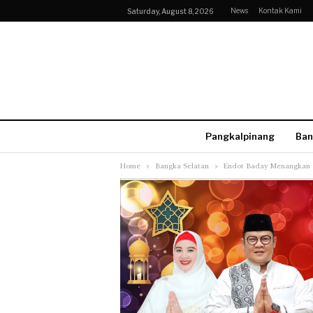
News
Kontak Kami
Saturday, August 8, 2026
Pangkalpinang
Ban
Home
Bangka Selatan
Endot Baday Menangkan 1