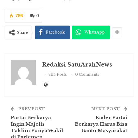
786
0
Facebook
WhatsApp
Share
Redaksi SatuArahNews
7114 Posts
0 Comments
PREV POST
NEXT POST
Partai Berkarya
Kader Partai
Ingin Majelis
Berkarya Harus Bisa
Taklim Punya Wakil
Bantu Masyarakat
di Parlemen