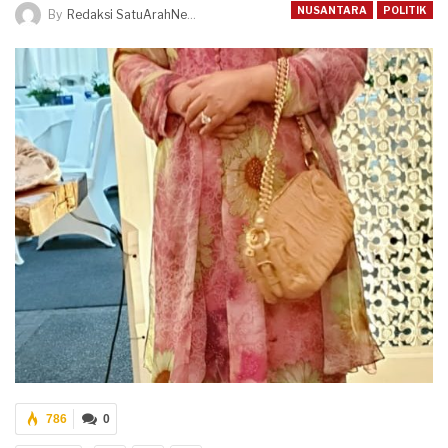
NUSANTARA
POLITIK
By
Redaksi SatuArahNews
786
0