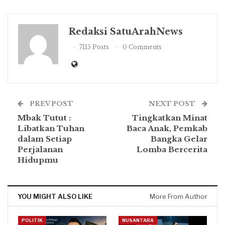
Redaksi SatuArahNews
7115 Posts
0 Comments
PREV POST
NEXT POST
Mbak Tutut :
Tingkatkan Minat
Libatkan Tuhan
Baca Anak, Pemkab
dalam Setiap
Bangka Gelar
Perjalanan
Lomba Bercerita
Hidupmu
YOU MIGHT ALSO LIKE
More From Author
POLITIK
NUSANTARA