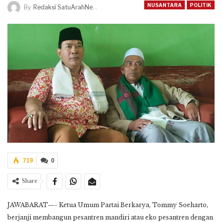
NUSANTARA
POLITIK
By
Redaksi SatuArahNews
719
0
Share
JAWABARAT—- Ketua Umum Partai Berkarya, Tommy Soeharto,
berjanji membangun pesantren mandiri atau eko pesantren dengan