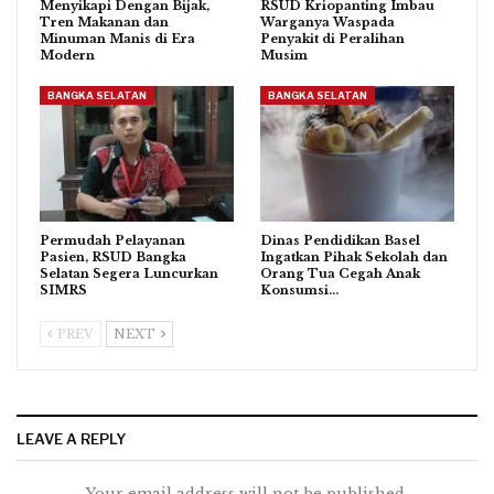
Menyikapi Dengan Bijak,
RSUD Kriopanting Imbau
Tren Makanan dan
Warganya Waspada
Minuman Manis di Era
Penyakit di Peralihan
Modern
Musim
BANGKA SELATAN
BANGKA SELATAN
Permudah Pelayanan
Dinas Pendidikan Basel
Pasien, RSUD Bangka
Ingatkan Pihak Sekolah dan
Selatan Segera Luncurkan
Orang Tua Cegah Anak
SIMRS
Konsumsi…
PREV
NEXT
LEAVE A REPLY
Your email address will not be published.