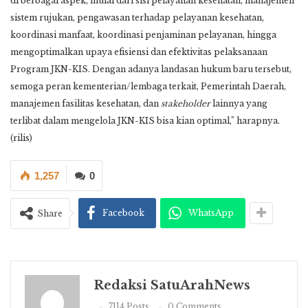
di berbagai aspek, mulai dari sisi pelayanan kesehatan, manajemen
sistem rujukan, pengawasan terhadap pelayanan kesehatan,
koordinasi manfaat, koordinasi penjaminan pelayanan, hingga
mengoptimalkan upaya efisiensi dan efektivitas pelaksanaan
Program JKN-KIS. Dengan adanya landasan hukum baru tersebut,
semoga peran kementerian/lembaga terkait, Pemerintah Daerah,
manajemen fasilitas kesehatan, dan
stakeholder
lainnya yang
terlibat dalam mengelola JKN-KIS bisa kian optimal,” harapnya.
(rilis)
1,257
0
Facebook
WhatsApp
Share
Redaksi SatuArahNews
7114 Posts
0 Comments