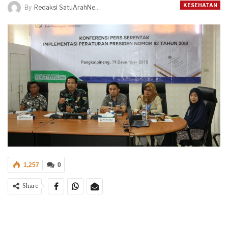
KESEHATAN
By
Redaksi SatuArahNews
1,257
0
Share